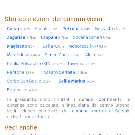
Storico elezioni dei comuni vicini
Cerva
Andali
Petronà
Belcastro
2,0km
3,6km
4,4km
5,2km
Zagarise
Cropani
Soveria Simeri
5,7km
6,7km
8,2km
Magisano
Sellia
Mesoraca (KR)
8,6km
9,0km
9,1km
Marcedusa
Simeri Crichi
Albi
9,6km
9,7km
11,4km
Petilia Policastro (KR)
Taverna
12,5km
12,6km
Pentone
Fossato Serralta
12,8km
12,8km
Sorbo San Basile
Sellia Marina
13,7km
14,0km
Botricello
14,4km
In
grassetto
sono riportati i
comuni confinanti
. Le
distanze sono calcolate in linea d'aria dal centro urbano.
Vedi l'elenco completo dei
comuni limitrofi a Sersale
ordinati per distanza.
Vedi anche