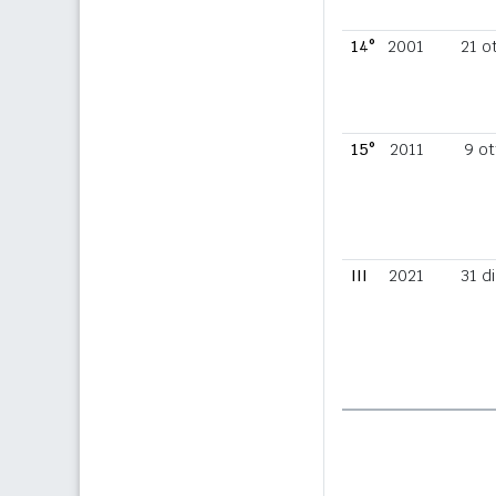
14°
2001
21 o
15°
2011
9 ot
III
2021
31 d