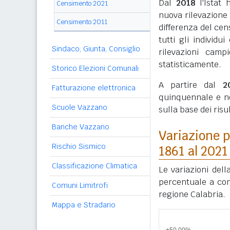
Dal
2018
l'Istat 
Censimento 2021
nuova rilevazione
Censimento 2011
differenza del cen
tutti gli individ
Sindaco, Giunta, Consiglio
rilevazioni camp
statisticamente.
Storico Elezioni Comunali
A partire dal
2
Fatturazione elettronica
quinquennale e n
Scuole Vazzano
sulla base dei ris
Banche Vazzano
Variazione p
Rischio Sismico
1861 al 2021
Classificazione Climatica
Le variazioni del
percentuale a conf
Comuni Limitrofi
regione Calabria.
Mappa e Stradario