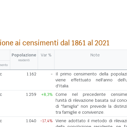
ione ai censimenti dal 1861 al 2021
Popolazione
Var %
Note
residenti
amento
ic
1.162
-
Il primo censimento della popolaz
viene effettuato nell'anno dell'u
d'Italia.
ic
1.259
+8,3%
Come nel precedente censimen
l'unità di rilevazione basata sul con
di "famiglia" non prevede la distinz
tra famiglie e convivenze.
ic
1.040
-17,4%
Viene adottato il metodo di rilevaz
della popolazione residente, ne f