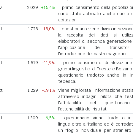
v
2.029
+15,4%
Il primo censimento della popolazio
cui è stato abbinato anche quello d
abitazioni.
tt
1.725
-15,0%
Il questionario viene diviso in sezioni
la raccolta dei dati si utiliz
elaboratori di seconda generazione
l'applicazione del transisto
l'introduzione dei nastri magnetici.
tt
1.519
-11,9%
Il primo censimento di rilevazione
gruppi linguistici di Trieste e Bolzan
questionario tradotto anche in li
tedesca.
tt
1.229
-19,1%
Viene migliorata l'informazione stati
attraverso indagini pilota che tes
l'affidabilità del questionar
l'attendibilità dei risultati.
tt
1.309
+6,5%
Il questionario viene tradotto in
lingue oltre all'italiano ed è correda
un "foglio individuale per straniero