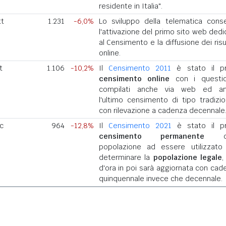
residente in Italia".
tt
1.231
-6,0%
Lo sviluppo della telematica cons
l'attivazione del primo sito web dedi
al Censimento e la diffusione dei risu
online.
t
1.106
-10,2%
Il
Censimento 2011
è stato il p
censimento online
con i questio
compilati anche via web ed a
l'ultimo censimento di tipo tradizio
con rilevazione a cadenza decennale
ic
964
-12,8%
Il
Censimento 2021
è stato il p
censimento permanente
del
popolazione ad essere utilizzato
determinare la
popolazione legale
,
d'ora in poi sarà aggiornata con cad
quinquennale invece che decennale.