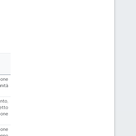
ione
nità
to,
cetto
ione
ione
anno