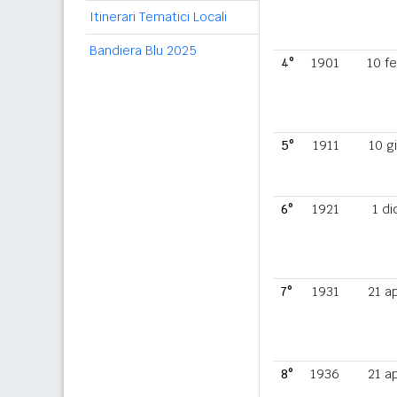
Itinerari Tematici Locali
Bandiera Blu 2025
4°
1901
10 f
5°
1911
10 g
6°
1921
1 di
7°
1931
21 a
8°
1936
21 a