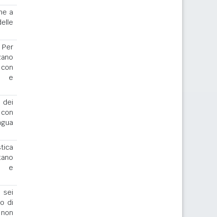
ne a
elle
. Per
zano
 con
r e
 dei
o con
ngua
stica
tano
io e
 sei
to di
 non