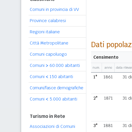
Comuni in provincia di VV
Province calabresi
Regioni italiane
Dati popolaz
Città Metropolitane
Comuni capoluogo
Censimento
Comuni
>
60.000 abitanti
num.
anno
data rilev
Comuni
<
150 abitanti
1°
1861
31 d
Comuni/fasce demografiche
2°
1871
31 d
Comuni
<
5.000 abitanti
Turismo in Rete
3°
1881
31 d
Associazioni di Comuni