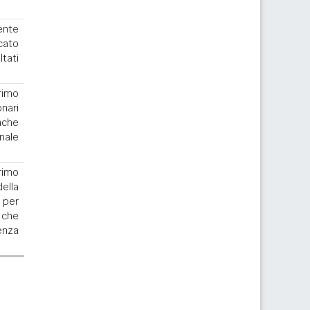
ente
cato
ltati
rimo
nari
nche
nale
.
rimo
la
 per
 che
enza