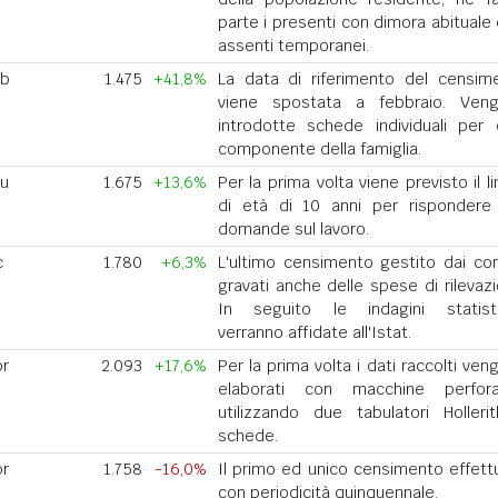
parte i presenti con dimora abituale 
assenti temporanei.
eb
1.475
+41,8%
La data di riferimento del censim
viene spostata a febbraio. Ven
introdotte schede individuali per 
componente della famiglia.
iu
1.675
+13,6%
Per la prima volta viene previsto il l
di età di 10 anni per rispondere 
domande sul lavoro.
c
1.780
+6,3%
L'ultimo censimento gestito dai co
gravati anche delle spese di rilevazi
In seguito le indagini statist
verranno affidate all'Istat.
pr
2.093
+17,6%
Per la prima volta i dati raccolti ve
elaborati con macchine perforat
utilizzando due tabulatori Holleri
schede.
pr
1.758
-16,0%
Il primo ed unico censimento effett
con periodicità quinquennale.