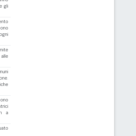
e gli
ento
gono
ogni
imite
alle
muni
one.
iche
ngono
rici
th a
uato