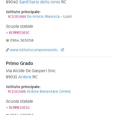
89040
Sant'Ilario dello Ionio
RC
Istituto principale:
De Amicis Maresca
- Locri
RCIC853009
Scuola statale
»
RCMM85303C
0964 365058
www.istitutocomprensivolo...
Primo Grado
Via Alcide De Gasperi Snc
89031
Ardore
RC
Istituto principale:
Ardore Benestare Ciminà
RCIC81500E
Scuola statale
»
RCMM81501G