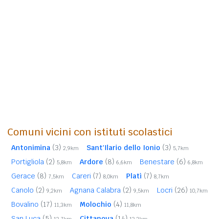
Comuni vicini con istituti scolastici
Antonimina
(3)
Sant'Ilario dello Ionio
(3)
2,9km
5,7km
Portigliola
(2)
Ardore
(8)
Benestare
(6)
5,8km
6,6km
6,8km
Gerace
(8)
Careri
(7)
Platì
(7)
7,5km
8,0km
8,7km
Canolo
(2)
Agnana Calabra
(2)
Locri
(26)
9,2km
9,5km
10,7km
Bovalino
(17)
Molochio
(4)
11,3km
11,8km
San Luca
(5)
Cittanova
(14)
12,7km
13,2km