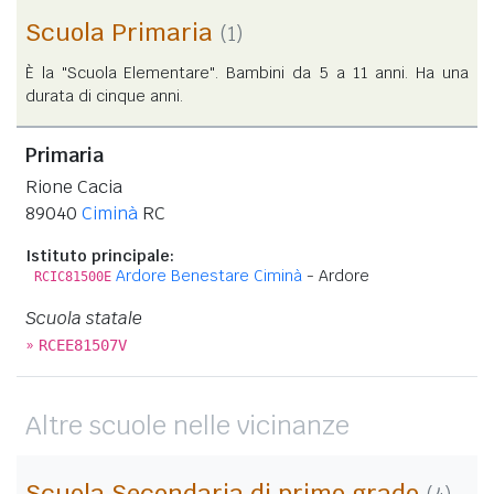
Scuola Primaria
(1)
È la "Scuola Elementare". Bambini da 5 a 11 anni. Ha una
durata di cinque anni.
Primaria
Rione Cacia
89040
Ciminà
RC
Istituto principale:
Ardore Benestare Ciminà
- Ardore
RCIC81500E
Scuola statale
»
RCEE81507V
Altre scuole nelle vicinanze
Scuola Secondaria di primo grado