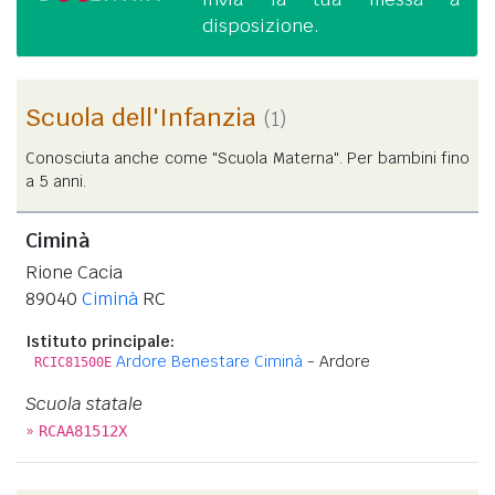
disposizione.
Scuola dell'Infanzia
(1)
Conosciuta anche come "Scuola Materna". Per bambini fino
a 5 anni.
Ciminà
Rione Cacia
89040
Ciminà
RC
Istituto principale:
Ardore Benestare Ciminà
- Ardore
RCIC81500E
Scuola statale
»
RCAA81512X