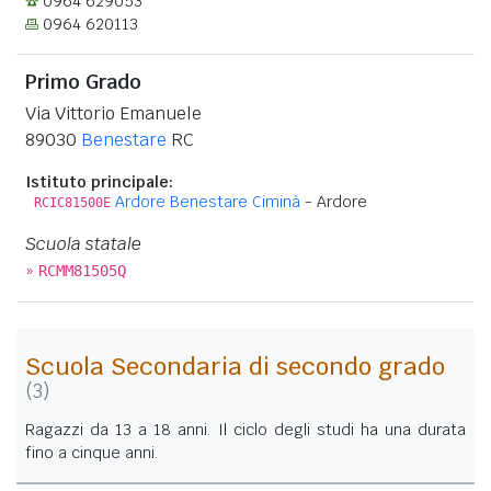
0964 629053
0964 620113
Primo Grado
Via Vittorio Emanuele
89030
Benestare
RC
Istituto principale:
Ardore Benestare Ciminà
- Ardore
RCIC81500E
Scuola statale
»
RCMM81505Q
Scuola Secondaria di secondo grado
(3)
Ragazzi da 13 a 18 anni. Il ciclo degli studi ha una durata
fino a cinque anni.