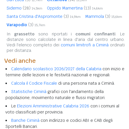
Siderno
(28)
Oppido Mamertina
(13)
14,5km
14,6km
Santa Cristina d'Aspromonte
(3)
Mammola
(3)
14,9km
15,6km
Varapodio
(3)
15,7km
In
grassetto
sono riportati i
comuni confinanti
. Le
distanze sono calcolate in linea d'aria dal centro urbano.
Vedi l'elenco completo dei
comuni limitrofi a Ciminà
ordinati
per distanza.
Vedi anche
Calendario scolastico 2026/2027 della Calabria
con inizio e
termine delle lezioni e le festività nazionali e regionali.
Calcola il Codice Fiscale
di una persona nata a Ciminà.
Statistiche Ciminà
grafici con l'andamento della
popolazione, movimento naturale e flussi migratori.
Le
Elezioni Amministrative Calabria 2026
con i comuni al
voto classificati per provincia.
Banche Ciminà
con indirizzo e codici ABI e CAB degli
Sportelli Bancari.