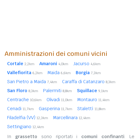
Amministrazioni dei comuni vicini
Cortale
Amaroni
Jacurso
2,2km
4,0km
4,6km
Vallefiorita
Maida
Borgia
6,2km
6,6km
7,3km
San Pietro a Maida
Caraffa di Catanzaro
7,4km
8,3km
San Floro
Palermiti
Squillace
8,3km
8,8km
9,1km
Centrache
Olivadi
Montauro
10,6km
11,0km
11,4km
Cenadi
Gasperina
Stalettì
11,7km
11,7km
11,8km
Filadelfia (VV)
Marcellinara
12,3km
12,4km
Settingiano
12,4km
In
grassetto
sono riportati i
comuni confinanti
. Le