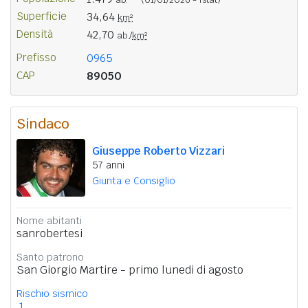
Superficie
34,64
km²
Densità
42,70
ab./
km²
Prefisso
0965
CAP
89050
Sindaco
Giuseppe Roberto Vizzari
57 anni
Giunta e Consiglio
Nome abitanti
sanrobertesi
Santo patrono
San Giorgio Martire - primo lunedi di agosto
Rischio sismico
1