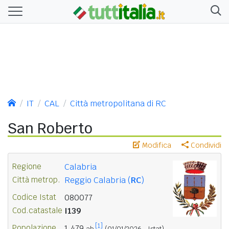
IT
CAL
Città metropolitana di RC
San Roberto
Modifica
Condividi
Regione
Calabria
Città metrop.
Reggio Calabria (
RC
)
Codice Istat
080077
Cod.catastale
I139
[1]
Popolazione
1.479
ab.
(01/01/2026 - Istat)