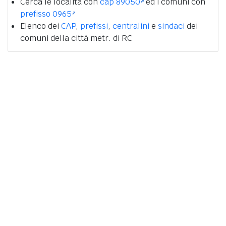
Cerca le località con
cap 89050
ed i comuni con
prefisso 0965
Elenco dei
CAP
,
prefissi
,
centralini
e
sindaci
dei
comuni della città metr. di RC