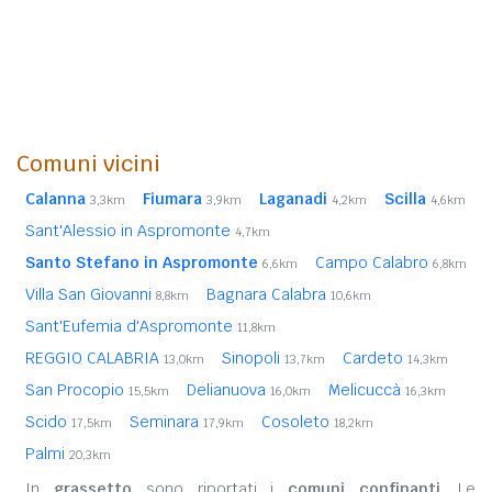
Comuni vicini
Calanna
Fiumara
Laganadi
Scilla
3,3km
3,9km
4,2km
4,6km
Sant'Alessio in Aspromonte
4,7km
Santo Stefano in Aspromonte
Campo Calabro
6,6km
6,8km
Villa San Giovanni
Bagnara Calabra
8,8km
10,6km
Sant'Eufemia d'Aspromonte
11,8km
REGGIO CALABRIA
Sinopoli
Cardeto
13,0km
13,7km
14,3km
San Procopio
Delianuova
Melicuccà
15,5km
16,0km
16,3km
Scido
Seminara
Cosoleto
17,5km
17,9km
18,2km
Palmi
20,3km
In
grassetto
sono riportati i
comuni confinanti
. Le