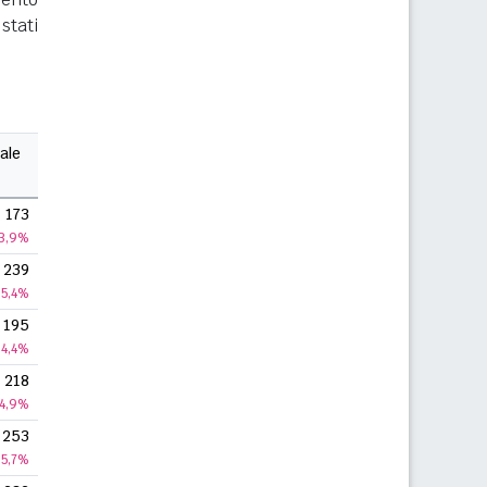
stati
ale
173
3,9%
239
5,4%
195
4,4%
218
4,9%
253
5,7%