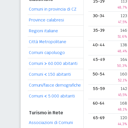
25-29
113
48,7%
Comuni in provincia di CZ
30-34
123
Province calabresi
47,5%
35-39
146
Regioni italiane
51,6%
Città Metropolitane
40-44
138
48,4%
Comuni capoluogo
45-49
164
Comuni
>
60.000 abitanti
50,3%
50-54
160
Comuni
<
150 abitanti
52,1%
Comuni/fasce demografiche
55-59
142
45,5%
Comuni
<
5.000 abitanti
60-64
168
48,1%
Turismo in Rete
65-69
120
Associazioni di Comuni
44,3%