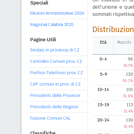
Speciali
dell'unione e que
Elezioni Amministrative 2026
sommati rispettivame
Regionali Calabria 2025
Distribuzion
Pagine Utili
Età
Maschi
Sindaci in provincia di CZ
0-4
96
Centralini Comuni prov. CZ
55,5%
Prefissi Telefonici prov. CZ
5-9
120
50,2%
CAP comuni in prov. di CZ
10-14
101
Presidenti delle Province
51,8%
15-19
112
Presidenti delle Regioni
51,4%
Fusione Comuni CAL
20-24
130
51,4%
Classifiche