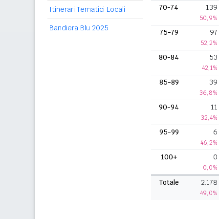
70-74
139
Itinerari Tematici Locali
50,9%
Bandiera Blu 2025
75-79
97
52,2%
80-84
53
42,1%
85-89
39
36,8%
90-94
11
32,4%
95-99
6
46,2%
100+
0
0,0%
Totale
2.178
49,0%