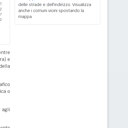
delle strade e dell'indirizzo. Visualizza
anche i comuni vicini spostando la
mappa.
entre
ra) e
della
afico
ica o
 agli
mento