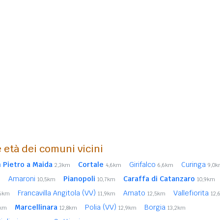
 età dei comuni vicini
 Pietro a Maida
Cortale
Girifalco
Curinga
2,3km
4,6km
6,6km
9,0
Amaroni
Pianopoli
Caraffa di Catanzaro
m
10,5km
10,7km
10,9km
Francavilla Angitola (VV)
Amato
Vallefiorita
,6km
11,9km
12,5km
12,
Marcellinara
Polia (VV)
Borgia
6km
12,8km
12,9km
13,2km