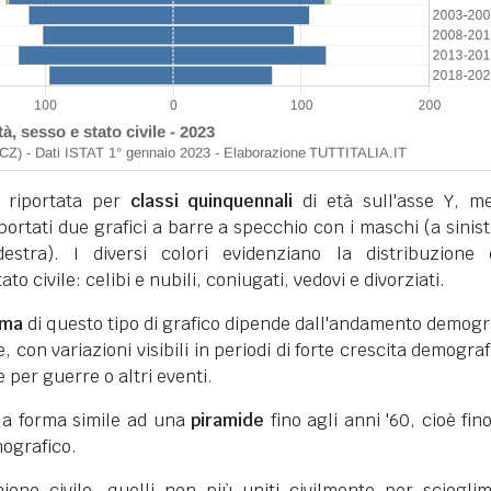
 riportata per
classi quinquennali
di età sull'asse Y, m
iportati due grafici a barre a specchio con i maschi (a sinist
stra). I diversi colori evidenziano la distribuzione 
to civile: celibi e nubili, coniugati, vedovi e divorziati.
rma
di questo tipo di grafico dipende dall'andamento demogr
 con variazioni visibili in periodi di forte crescita demograf
e per guerre o altri eventi.
 la forma simile ad una
piramide
fino agli anni '60, cioè fino
ografico.
unione civile, quelli non più uniti civilmente per sciogli