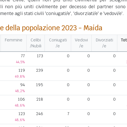
lli non più uniti civilmente per decesso del partner sono 
nte agli stati civili 'coniugati/e', 'divorziati/e' e 'vedovi/e'.
e della popolazione 2023 - Maida
Femmine
Celibi
Coniugati
Vedovi
Divorziati
Tot
/Nubili
/e
/e
/e
77
173
0
0
0
44,5%
119
239
0
0
0
49,8%
94
195
0
0
0
48,2%
106
218
0
0
0
48,6%
123
246
7
0
0
48,6%