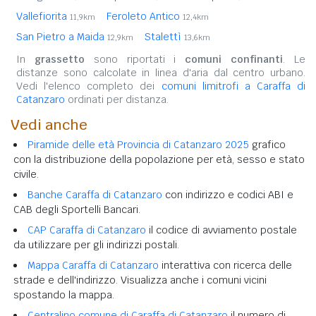
Vallefiorita
Feroleto Antico
11,9km
12,4km
San Pietro a Maida
Stalettì
12,9km
13,6km
In
grassetto
sono riportati i
comuni confinanti
. Le
distanze sono calcolate in linea d'aria dal centro urbano.
Vedi l'elenco completo dei
comuni limitrofi a Caraffa di
Catanzaro
ordinati per distanza.
Vedi anche
Piramide delle età Provincia di Catanzaro 2025
grafico
con la distribuzione della popolazione per età, sesso e stato
civile.
Banche Caraffa di Catanzaro
con indirizzo e codici ABI e
CAB degli Sportelli Bancari.
CAP Caraffa di Catanzaro
il codice di avviamento postale
da utilizzare per gli indirizzi postali.
Mappa Caraffa di Catanzaro
interattiva con ricerca delle
strade e dell'indirizzo. Visualizza anche i comuni vicini
spostando la mappa.
Centralino comune di Caraffa di Catanzaro
il numero di