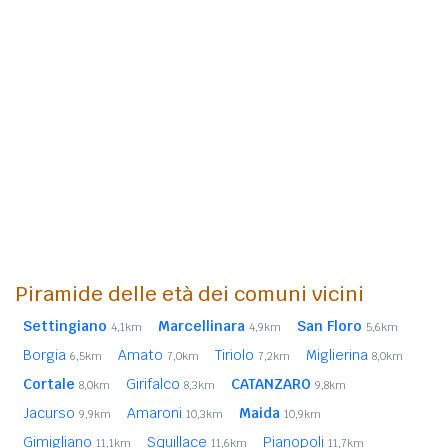
Piramide delle età dei comuni vicini
Settingiano
Marcellinara
San Floro
4,1km
4,9km
5,6km
Borgia
Amato
Tiriolo
Miglierina
6,5km
7,0km
7,2km
8,0km
Cortale
Girifalco
CATANZARO
8,0km
8,3km
9,8km
Jacurso
Amaroni
Maida
9,9km
10,3km
10,9km
Gimigliano
Squillace
Pianopoli
11,1km
11,6km
11,7km