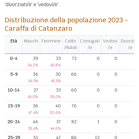
'divorziati/e' e 'vedovi/e'.
Distribuzione della popolazione 2023 -
Caraffa di Catanzaro
Età
Maschi
Femmine
Celibi
Coniugati
Vedovi
Divorziat
/Nubili
/e
/e
/e
0-4
39
33
72
0
0
54,2%
45,8%
5-9
36
30
66
0
0
54,5%
45,5%
10-14
27
33
60
0
0
45,0%
55,0%
15-19
36
40
76
0
0
47,4%
52,6%
20-24
46
37
82
1
0
55,4%
44,6%
25-29
51
47
86
12
0