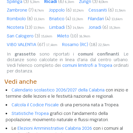
Spilinga
(3)
Ricadi
(6)
Zungri
(3)
5,3km
6,1km
8,0km
Zambrone
(7)
Joppolo
(6)
Cessaniti
(6)
8,7km
10,2km
11,5km
Rombiolo
(8)
Briatico
(4)
Filandari
(4)
13,1km
13,2km
13,6km
Nicotera
(13)
Limbadi
(5)
Jonadi
(6)
13,9km
14,5km
15,3km
San Calogero
(3)
Mileto
(10)
15,6km
16,9km
VIBO VALENTIA
(67)
Rosarno (RC)
(18)
17,4km
22,5km
In
grassetto
sono riportati i
comuni confinanti
. Le
distanze sono calcolate in linea d'aria dal centro urbano.
Vedi l'elenco completo dei
comuni limitrofi a Tropea
ordinati
per distanza.
Vedi anche
Calendario scolastico 2026/2027 della Calabria
con inizio e
termine delle lezioni e le festività nazionali e regionali.
Calcola il Codice Fiscale
di una persona nata a Tropea.
Statistiche Tropea
grafici con l'andamento della
popolazione, movimento naturale e flussi migratori.
Le
Elezioni Amministrative Calabria 2026
con i comuni al