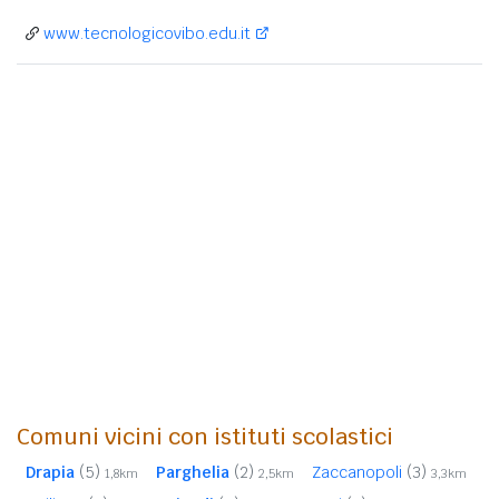
www.tecnologicovibo.edu.it
Comuni vicini con istituti scolastici
Drapia
(5)
Parghelia
(2)
Zaccanopoli
(3)
1,8km
2,5km
3,3km