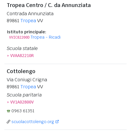
Tropea Centro / C. da Annunziata
Contrada Annunziata
89861
Tropea
VV
Istituto principale:
Tropea - Ricadi
VVIC82200D
Scuola statale
»
VVAA82210R
Cottolengo
Via Coniugi Crigna
89861
Tropea
VV
Scuola paritaria
»
VV1A02800V
0963 61351
scuolacottolengo.org