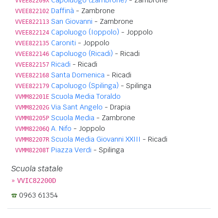
VVEE82209X
Daffinà
- Zambrone
VVEE822102
San Giovanni
- Zambrone
VVEE822113
Capoluogo (Ioppolo)
- Joppolo
VVEE822124
Caroniti
- Joppolo
VVEE822135
Capoluogo (Ricadi)
- Ricadi
VVEE822146
Ricadi
- Ricadi
VVEE822157
Santa Domenica
- Ricadi
VVEE822168
Capoluogo (Spilinga)
- Spilinga
VVEE822179
Scuola Media Toraldo
VVMM82201E
Via Sant Angelo
- Drapia
VVMM82202G
Scuola Media
- Zambrone
VVMM82205P
A. Nifo
- Joppolo
VVMM82206Q
Scuola Media Giovanni XXIII
- Ricadi
VVMM82207R
Piazza Verdi
- Spilinga
VVMM82208T
Scuola statale
»
VVIC82200D
0963 61354