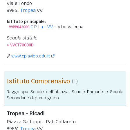
Viale Tondo
89861
Tropea
VV
Istituto principale:
C P I a - V.V.
- Vibo Valentia
VVMM04300G
Scuola statale
»
VVCT70000D
www.cpiavibo.edu.it
Istituto Comprensivo
(1)
Raggruppa Scuole dell'infanzia, Scuole Primarie e Scuole
Secondarie di primo grado.
Tropea - Ricadi
Piazza Galluppi - Pal. Collareto
89861
Tropea
VV