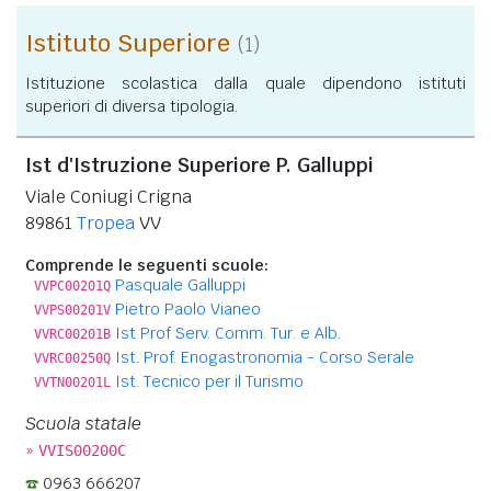
Istituto Superiore
(1)
Istituzione scolastica dalla quale dipendono istituti
superiori di diversa tipologia.
Ist d'Istruzione Superiore P. Galluppi
Viale Coniugi Crigna
89861
Tropea
VV
Comprende le seguenti scuole:
Pasquale Galluppi
VVPC00201Q
Pietro Paolo Vianeo
VVPS00201V
Ist Prof Serv. Comm. Tur. e Alb.
VVRC00201B
Ist. Prof. Enogastronomia - Corso Serale
VVRC00250Q
Ist. Tecnico per il Turismo
VVTN00201L
Scuola statale
»
VVIS00200C
0963 666207