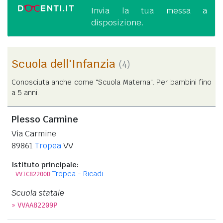
Invia la tua messa a
disposizione.
Scuola dell'Infanzia
(4)
Conosciuta anche come "Scuola Materna". Per bambini fino
a 5 anni.
Plesso Carmine
Via Carmine
89861
Tropea
VV
Istituto principale:
Tropea - Ricadi
VVIC82200D
Scuola statale
»
VVAA82209P