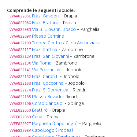
Comprende le seguenti scuole:
Fraz. Gasponi
- Drapia
VVAA82205E
Fraz. Brattirò
- Drapia
VVAA82206G
Via S. Giovanni Bosco
- Parghelia
VVAA82208N
Plesso Carmine
VVAA82209P
Tropea Centro / C. da Annunziata
VVAA82210R
Fraz. Daffinà
- Zambrone
VVAA82211T
Fraz. San Giovanni
- Zambrone
VVAA82212V
Via Roma
- Zambrone
VVAA82213X
Via Provinciale
- Joppolo
VVAA822141
Fraz. Caroniti
- Joppolo
VVAA822152
Fraz. Coccorino
- Joppolo
VVAA822163
Fraz. S. Domenica
- Ricadi
VVAA822174
Plesso Brivadi
- Ricadi
VVAA822185
Corso Garibaldi
- Spilinga
VVAA822196
Brattirò
- Drapia
VVEE82205Q
Caria
- Drapia
VVEE82206R
Parghelia (Capoluogo)
- Parghelia
VVEE82207T
Capoluogo (Tropea)
VVEE82208V
Capoluogo (Zambrone)
- Zambrone