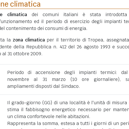
one climatica
ne climatica
dei comuni italiani è stata introdotta
funzionamento ed il periodo di esercizio degli impianti te
ni del contenimento dei consumi di energia.
ata la
zona climatica
per il territorio di Tropea, assegnat
dente della Repubblica n. 412 del 26 agosto 1993 e succe
 al 31 ottobre 2009.
Periodo di accensione degli impianti termici: da
novembre al 31 marzo (10 ore giornaliere), sa
ampliamenti disposti dal Sindaco.
Il grado-giorno (GG) di una località è l'unità di misura
stima il fabbisogno energetico necessario per mante
un clima confortevole nelle abitazioni.
Rappresenta la somma, estesa a tutti i giorni di un per