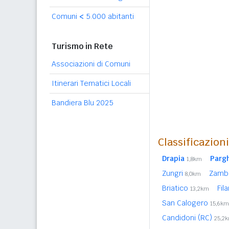
Comuni
<
5.000 abitanti
Turismo in Rete
Associazioni di Comuni
Itinerari Tematici Locali
Bandiera Blu 2025
Classificazion
Drapia
Pargh
1,8km
Zungri
Zamb
8,0km
Briatico
Fil
13,2km
San Calogero
15,6km
Candidoni (RC)
25,2