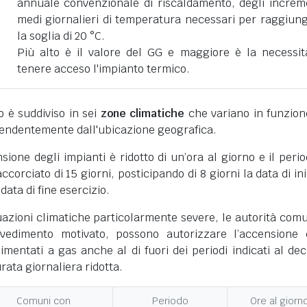
annuale convenzionale di riscaldamento, degli increm
medi giornalieri di temperatura necessari per raggiun
la soglia di 20 °C.
Più alto è il valore del GG e maggiore è la necessit
tenere acceso l'impianto termico.
ano è suddiviso in sei
zone climatiche
che variano in funzion
pendentemente dall'ubicazione geografica.
nsione degli impianti è ridotto di un’ora al giorno e il perio
corciato di 15 giorni, posticipando di 8 giorni la data di ini
 data di fine esercizio.
uazioni climatiche particolarmente severe, le autorità comu
vedimento motivato, possono autorizzare l’accensione 
limentati a gas anche al di fuori dei periodi indicati al dec
ata giornaliera ridotta.
Comuni con
Periodo
Ore al giorn