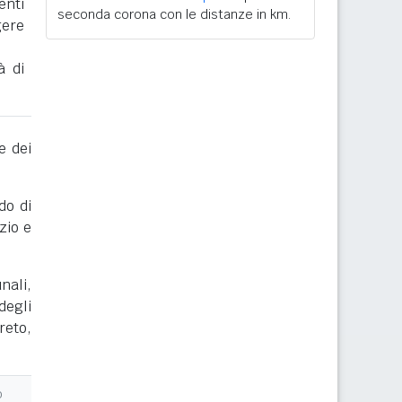
enti
seconda corona con le distanze in km.
gere
à di
e dei
do di
zio e
nali,
degli
reto,
o