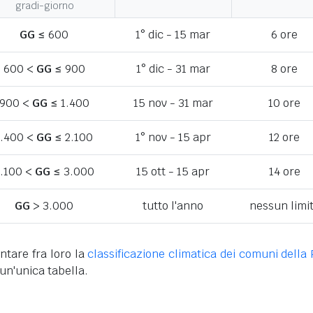
gradi-giorno
GG
≤ 600
1° dic - 15 mar
6 ore
600 <
GG
≤ 900
1° dic - 31 mar
8 ore
900 <
GG
≤ 1.400
15 nov - 31 mar
10 ore
1.400 <
GG
≤ 2.100
1° nov - 15 apr
12 ore
.100 <
GG
≤ 3.000
15 ott - 15 apr
14 ore
GG
> 3.000
tutto l'anno
nessun limi
ntare fra loro la
classificazione climatica dei comuni della 
un'unica tabella.