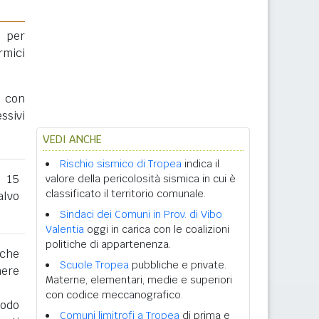
 per
rmici
a con
ssivi
VEDI ANCHE
Rischio sismico di Tropea
indica il
l 15
valore della pericolosità sismica in cui è
classificato il territorio comunale.
lvo
Sindaci dei Comuni in Prov. di Vibo
Valentia
oggi in carica con le coalizioni
politiche di appartenenza.
 che
Scuole Tropea
pubbliche e private.
nere
Materne, elementari, medie e superiori
con codice meccanografico.
iodo
Comuni limitrofi a Tropea
di prima e