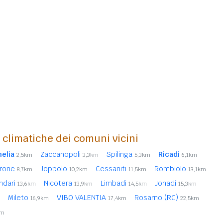
i climatiche dei comuni vicini
elia
Zaccanopoli
Spilinga
Ricadi
2,5km
3,3km
5,3km
6,1km
rone
Joppolo
Cessaniti
Rombiolo
8,7km
10,2km
11,5km
13,1km
andari
Nicotera
Limbadi
Jonadi
13,6km
13,9km
14,5km
15,3km
Mileto
VIBO VALENTIA
Rosarno (RC)
16,9km
17,4km
22,5km
km