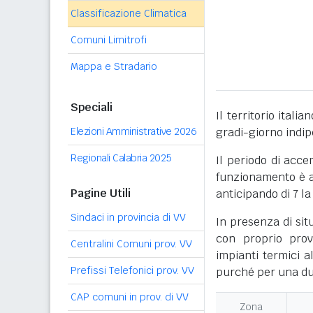
Classificazione Climatica
Comuni Limitrofi
Mappa e Stradario
Speciali
Il territorio itali
Elezioni Amministrative 2026
gradi-giorno indi
Regionali Calabria 2025
Il periodo di acce
funzionamento è ac
Pagine Utili
anticipando di 7 la
Sindaci in provincia di VV
In presenza di sit
con proprio prov
Centralini Comuni prov. VV
impianti termici a
Prefissi Telefonici prov. VV
purché per una dur
CAP comuni in prov. di VV
Zona