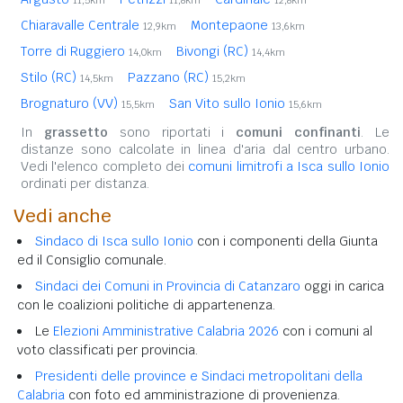
Chiaravalle Centrale
Montepaone
12,9km
13,6km
Torre di Ruggiero
Bivongi (RC)
14,0km
14,4km
Stilo (RC)
Pazzano (RC)
14,5km
15,2km
Brognaturo (VV)
San Vito sullo Ionio
15,5km
15,6km
In
grassetto
sono riportati i
comuni confinanti
. Le
distanze sono calcolate in linea d'aria dal centro urbano.
Vedi l'elenco completo dei
comuni limitrofi a Isca sullo Ionio
ordinati per distanza.
Vedi anche
Sindaco di Isca sullo Ionio
con i componenti della Giunta
ed il Consiglio comunale.
Sindaci dei Comuni in Provincia di Catanzaro
oggi in carica
con le coalizioni politiche di appartenenza.
Le
Elezioni Amministrative Calabria 2026
con i comuni al
voto classificati per provincia.
Presidenti delle province e Sindaci metropolitani della
Calabria
con foto ed amministrazione di provenienza.