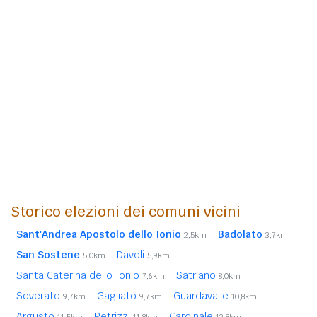
Storico elezioni dei comuni vicini
Sant'Andrea Apostolo dello Ionio
Badolato
2,5km
3,7km
San Sostene
Davoli
5,0km
5,9km
Santa Caterina dello Ionio
Satriano
7,6km
8,0km
Soverato
Gagliato
Guardavalle
9,7km
9,7km
10,8km
Argusto
Petrizzi
Cardinale
11,5km
11,8km
12,8km