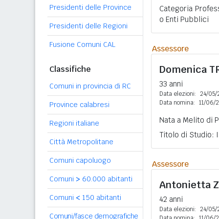
Presidenti delle Province
Categoria Profess
o Enti Pubblici
Presidenti delle Regioni
Fusione Comuni CAL
Assessore
Domenica
T
Classifiche
33 anni
Comuni in provincia di RC
Data elezioni:
24/05/
Data nomina:
11/06/
Province calabresi
Nata a Melito di 
Regioni italiane
Titolo di Studio:
Città Metropolitane
Comuni capoluogo
Assessore
Comuni
>
60.000 abitanti
Antonietta
Comuni
<
150 abitanti
42 anni
Data elezioni:
24/05/
Comuni/fasce demografiche
Data nomina:
11/06/