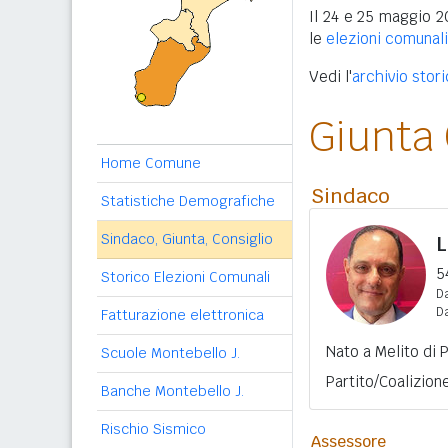
Il 24 e 25 maggio 2
le
elezioni comunal
Vedi l'
archivio stor
Giunta
Home Comune
Sindaco
Statistiche Demografiche
Sindaco, Giunta, Consiglio
L
5
Storico Elezioni Comunali
Da
D
Fatturazione elettronica
Nato a Melito di 
Scuole Montebello J.
Partito/Coalizio
Banche Montebello J.
Rischio Sismico
Assessore