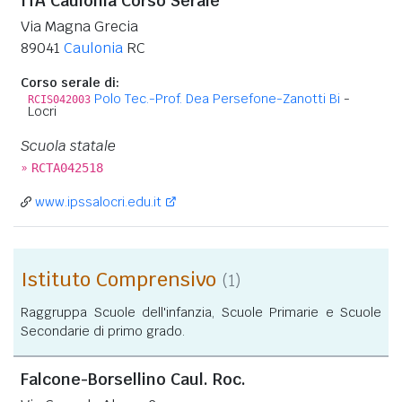
ITA Caulonia Corso Serale
Via Magna Grecia
89041
Caulonia
RC
Corso serale di:
Polo Tec.-Prof. Dea Persefone-Zanotti Bi
-
RCIS042003
Locri
Scuola statale
»
RCTA042518
www.ipssalocri.edu.it
Istituto Comprensivo
(1)
Raggruppa Scuole dell'infanzia, Scuole Primarie e Scuole
Secondarie di primo grado.
Falcone-Borsellino Caul. Roc.