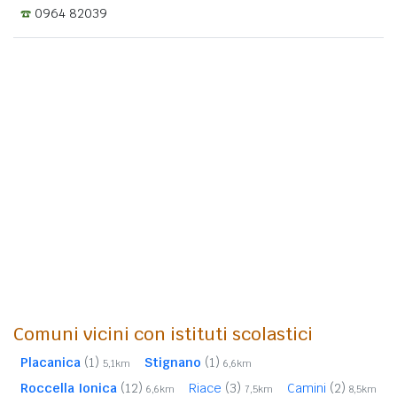
0964 82039
Comuni vicini con istituti scolastici
Placanica
(1)
Stignano
(1)
5,1km
6,6km
Roccella Ionica
(12)
Riace
(3)
Camini
(2)
6,6km
7,5km
8,5km