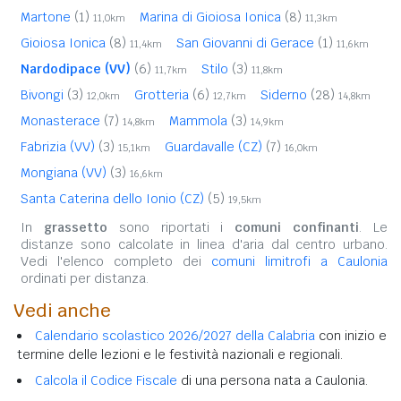
Martone
(1)
Marina di Gioiosa Ionica
(8)
11,0km
11,3km
Gioiosa Ionica
(8)
San Giovanni di Gerace
(1)
11,4km
11,6km
Nardodipace (VV)
(6)
Stilo
(3)
11,7km
11,8km
Bivongi
(3)
Grotteria
(6)
Siderno
(28)
12,0km
12,7km
14,8km
Monasterace
(7)
Mammola
(3)
14,8km
14,9km
Fabrizia (VV)
(3)
Guardavalle (CZ)
(7)
15,1km
16,0km
Mongiana (VV)
(3)
16,6km
Santa Caterina dello Ionio (CZ)
(5)
19,5km
In
grassetto
sono riportati i
comuni confinanti
. Le
distanze sono calcolate in linea d'aria dal centro urbano.
Vedi l'elenco completo dei
comuni limitrofi a Caulonia
ordinati per distanza.
Vedi anche
Calendario scolastico 2026/2027 della Calabria
con inizio e
termine delle lezioni e le festività nazionali e regionali.
Calcola il Codice Fiscale
di una persona nata a Caulonia.