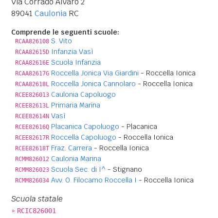
Via Corrado Alvaro 2
89041
Caulonia
RC
Comprende le seguenti scuole:
S. Vito
RCAA826108
Infanzia Vasì
RCAA82615D
Scuola Infanzia
RCAA82616E
Roccella Jonica Via Giardini
- Roccella Ionica
RCAA82617G
Roccella Jonica Cannolaro
- Roccella Ionica
RCAA82618L
Caulonia Capoluogo
RCEE826013
Primaria Marina
RCEE82613L
Vasì
RCEE82614N
Placanica Capoluogo
- Placanica
RCEE82616Q
Roccella Capoluogo
- Roccella Ionica
RCEE82617R
Fraz. Carrera
- Roccella Ionica
RCEE82618T
Caulonia Marina
RCMM826012
Scuola Sec. di I^
- Stignano
RCMM826023
Avv. O. Filocamo Roccella I
- Roccella Ionica
RCMM826034
Scuola statale
»
RCIC826001