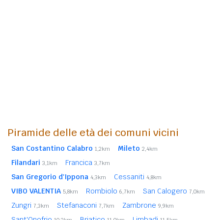
Piramide delle età dei comuni vicini
San Costantino Calabro
Mileto
1,2km
2,4km
Filandari
Francica
3,1km
3,7km
San Gregorio d'Ippona
Cessaniti
4,3km
4,8km
VIBO VALENTIA
Rombiolo
San Calogero
5,8km
6,7km
7,0km
Zungri
Stefanaconi
Zambrone
7,3km
7,7km
9,9km
Sant'Onofrio
Briatico
Limbadi