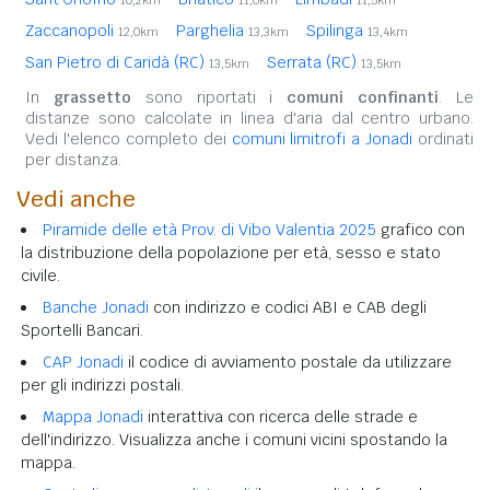
10,2km
11,0km
11,5km
Zaccanopoli
Parghelia
Spilinga
12,0km
13,3km
13,4km
San Pietro di Caridà (RC)
Serrata (RC)
13,5km
13,5km
In
grassetto
sono riportati i
comuni confinanti
. Le
distanze sono calcolate in linea d'aria dal centro urbano.
Vedi l'elenco completo dei
comuni limitrofi a Jonadi
ordinati
per distanza.
Vedi anche
Piramide delle età Prov. di Vibo Valentia 2025
grafico con
la distribuzione della popolazione per età, sesso e stato
civile.
Banche Jonadi
con indirizzo e codici ABI e CAB degli
Sportelli Bancari.
CAP Jonadi
il codice di avviamento postale da utilizzare
per gli indirizzi postali.
Mappa Jonadi
interattiva con ricerca delle strade e
dell'indirizzo. Visualizza anche i comuni vicini spostando la
mappa.