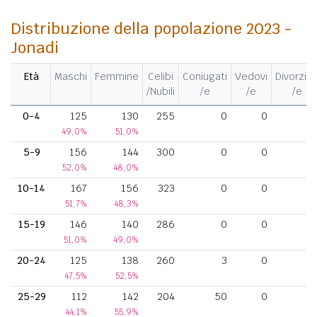
Distribuzione della popolazione 2023 -
Jonadi
Età
Maschi
Femmine
Celibi
Coniugati
Vedovi
Divorziat
/Nubili
/e
/e
/e
0-4
125
130
255
0
0
49,0%
51,0%
5-9
156
144
300
0
0
52,0%
48,0%
10-14
167
156
323
0
0
51,7%
48,3%
15-19
146
140
286
0
0
51,0%
49,0%
20-24
125
138
260
3
0
47,5%
52,5%
25-29
112
142
204
50
0
44,1%
55,9%