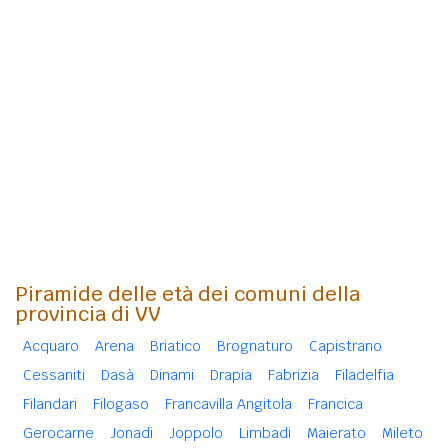
Piramide delle età dei comuni della
provincia di VV
Acquaro
Arena
Briatico
Brognaturo
Capistrano
Cessaniti
Dasà
Dinami
Drapia
Fabrizia
Filadelfia
Filandari
Filogaso
Francavilla Angitola
Francica
Gerocarne
Jonadi
Joppolo
Limbadi
Maierato
Mileto