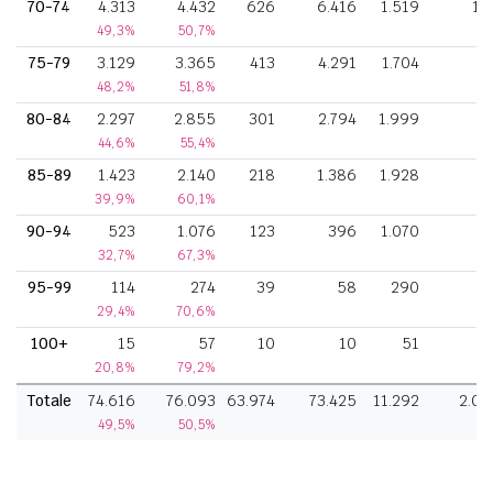
70-74
4.313
4.432
626
6.416
1.519
18
49,3%
50,7%
75-79
3.129
3.365
413
4.291
1.704
8
48,2%
51,8%
80-84
2.297
2.855
301
2.794
1.999
5
44,6%
55,4%
85-89
1.423
2.140
218
1.386
1.928
3
39,9%
60,1%
90-94
523
1.076
123
396
1.070
1
32,7%
67,3%
95-99
114
274
39
58
290
29,4%
70,6%
100+
15
57
10
10
51
20,8%
79,2%
Totale
74.616
76.093
63.974
73.425
11.292
2.01
49,5%
50,5%