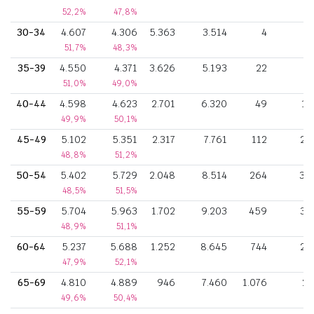
52,2%
47,8%
30-34
4.607
4.306
5.363
3.514
4
3
51,7%
48,3%
35-39
4.550
4.371
3.626
5.193
22
8
51,0%
49,0%
40-44
4.598
4.623
2.701
6.320
49
15
49,9%
50,1%
45-49
5.102
5.351
2.317
7.761
112
26
48,8%
51,2%
50-54
5.402
5.729
2.048
8.514
264
30
48,5%
51,5%
55-59
5.704
5.963
1.702
9.203
459
30
48,9%
51,1%
60-64
5.237
5.688
1.252
8.645
744
28
47,9%
52,1%
65-69
4.810
4.889
946
7.460
1.076
21
49,6%
50,4%