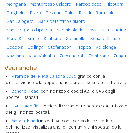
Mongiana
Monterosso Calabro
Nardodipace
Nicotera
Parghelia
Pizzo
Pizzoni
Polia
Ricadi
Rombiolo
San Calogero
San Costantino Calabro
San Gregorio d'Ippona
San Nicola da Crissa
Sant'Onofrio
Serra San Bruno
Simbario
Sorianello
Soriano Calabro
Spadola
Spilinga
Stefanaconi
Tropea
Vallelonga
Vazzano
Vibo Valentia
Zaccanopoli
Zambrone
Zungri
Vedi anche
Piramide delle età Calabria 2025
grafico con la
distribuzione della popolazione per età, sesso e stato civile.
Banche Ricadi
con indirizzo e codici ABI e CAB degli
Sportelli Bancari.
CAP Filadelfia
il codice di avviamento postale da utilizzare
per gli indirizzi postali.
Mappa Jonadi
interattiva con ricerca delle strade e
dell'indirizzo. Visualizza anche i comuni vicini spostando la