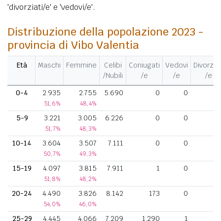
'divorziati/e' e 'vedovi/e'.
Distribuzione della popolazione 2023 -
provincia di Vibo Valentia
Età
Maschi
Femmine
Celibi
Coniugati
Vedovi
Divorziat
/Nubili
/e
/e
/e
0-4
2.935
2.755
5.690
0
0
51,6%
48,4%
5-9
3.221
3.005
6.226
0
0
51,7%
48,3%
10-14
3.604
3.507
7.111
0
0
50,7%
49,3%
15-19
4.097
3.815
7.911
1
0
51,8%
48,2%
20-24
4.490
3.826
8.142
173
0
54,0%
46,0%
25-29
4.445
4.066
7.209
1.290
1
1