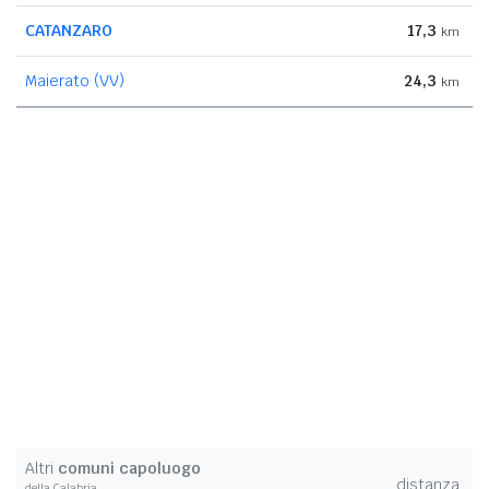
CATANZARO
17,3
km
Maierato (VV)
24,3
km
Altri
comuni capoluogo
distanza
della Calabria