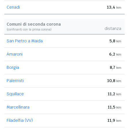
Cenadi
13,4
km
Comuni di seconda corona
distanza
(confinanti con la prima corona)
San Pietro a Maida
5,8
km
Amaroni
6,2
km
Borgia
8,7
km
Palermiti
10,8
km
Squillace
11,2
km
Marcellinara
11,5
km
Filadelfia (VV)
11,9
km