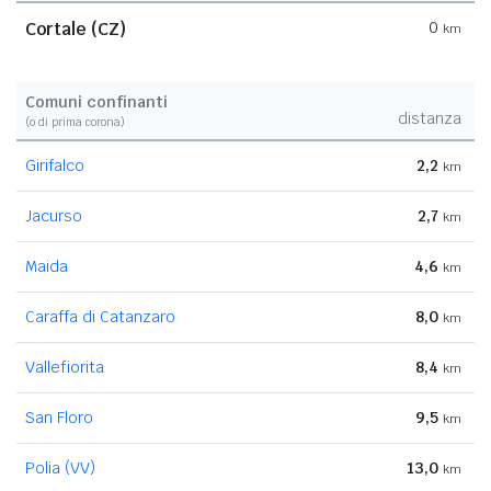
Cortale (CZ)
0
km
Comuni confinanti
distanza
(o di prima corona)
Girifalco
2,2
km
Jacurso
2,7
km
Maida
4,6
km
Caraffa di Catanzaro
8,0
km
Vallefiorita
8,4
km
San Floro
9,5
km
Polia (VV)
13,0
km