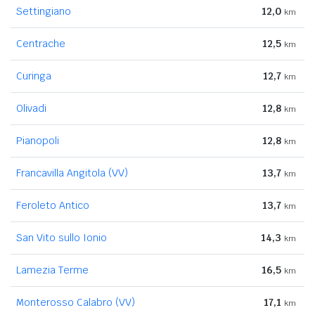
Settingiano
12,0
km
Centrache
12,5
km
Curinga
12,7
km
Olivadi
12,8
km
Pianopoli
12,8
km
Francavilla Angitola (VV)
13,7
km
Feroleto Antico
13,7
km
San Vito sullo Ionio
14,3
km
Lamezia Terme
16,5
km
Monterosso Calabro (VV)
17,1
km