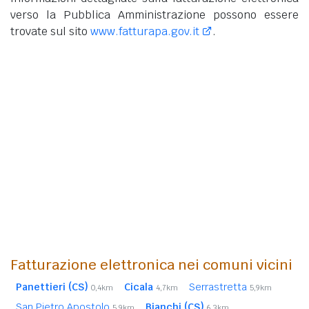
verso la Pubblica Amministrazione possono essere
trovate sul sito
www.fatturapa.gov.it
.
Fatturazione elettronica nei comuni vicini
Panettieri (CS)
Cicala
Serrastretta
0,4km
4,7km
5,9km
San Pietro Apostolo
Bianchi (CS)
5,9km
6,3km