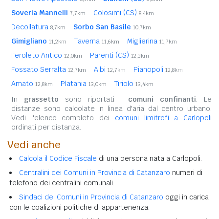
Soveria Mannelli
Colosimi (CS)
7,7km
8,4km
Decollatura
Sorbo San Basile
8,7km
10,7km
Gimigliano
Taverna
Miglierina
11,2km
11,6km
11,7km
Feroleto Antico
Parenti (CS)
12,0km
12,3km
Fossato Serralta
Albi
Pianopoli
12,7km
12,7km
12,8km
Amato
Platania
Tiriolo
12,8km
13,0km
13,4km
In
grassetto
sono riportati i
comuni confinanti
. Le
distanze sono calcolate in linea d'aria dal centro urbano.
Vedi l'elenco completo dei
comuni limitrofi a Carlopoli
ordinati per distanza.
Vedi anche
Calcola il Codice Fiscale
di una persona nata a Carlopoli.
Centralini dei Comuni in Provincia di Catanzaro
numeri di
telefono dei centralini comunali.
Sindaci dei Comuni in Provincia di Catanzaro
oggi in carica
con le coalizioni politiche di appartenenza.