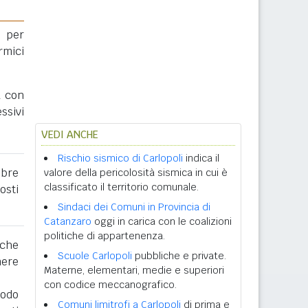
 per
rmici
a con
ssivi
VEDI ANCHE
Rischio sismico di Carlopoli
indica il
obre
valore della pericolosità sismica in cui è
classificato il territorio comunale.
osti
Sindaci dei Comuni in Provincia di
Catanzaro
oggi in carica con le coalizioni
politiche di appartenenza.
 che
Scuole Carlopoli
pubbliche e private.
nere
Materne, elementari, medie e superiori
con codice meccanografico.
iodo
Comuni limitrofi a Carlopoli
di prima e