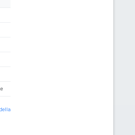
te
della