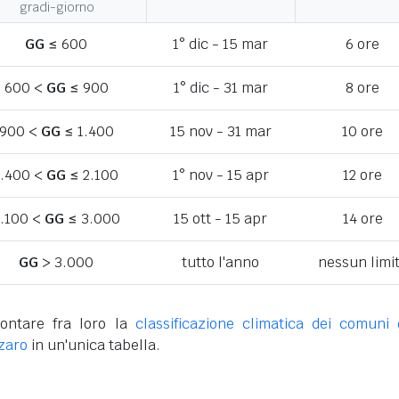
gradi-giorno
GG
≤ 600
1° dic - 15 mar
6 ore
600 <
GG
≤ 900
1° dic - 31 mar
8 ore
900 <
GG
≤ 1.400
15 nov - 31 mar
10 ore
1.400 <
GG
≤ 2.100
1° nov - 15 apr
12 ore
.100 <
GG
≤ 3.000
15 ott - 15 apr
14 ore
GG
> 3.000
tutto l'anno
nessun limi
ontare fra loro la
classificazione climatica dei comuni 
nzaro
in un'unica tabella.