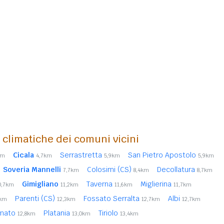
i climatiche dei comuni vicini
Cicala
Serrastretta
San Pietro Apostolo
km
4,7km
5,9km
5,9km
Soveria Mannelli
Colosimi (CS)
Decollatura
7,7km
8,4km
8,7km
Gimigliano
Taverna
Miglierina
0,7km
11,2km
11,6km
11,7km
Parenti (CS)
Fossato Serralta
Albi
0km
12,3km
12,7km
12,7km
mato
Platania
Tiriolo
12,8km
13,0km
13,4km