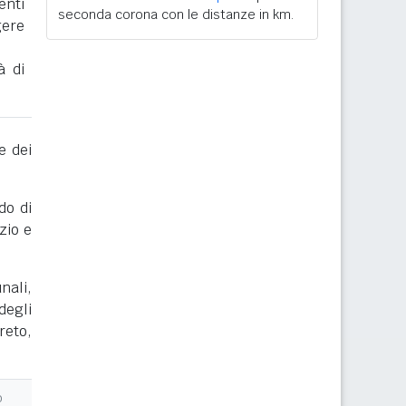
enti
seconda corona con le distanze in km.
gere
à di
e dei
do di
zio e
nali,
degli
reto,
o