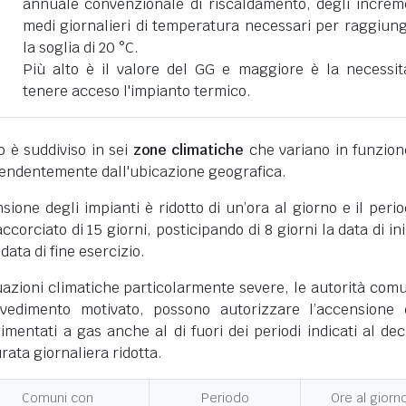
annuale convenzionale di riscaldamento, degli increm
medi giornalieri di temperatura necessari per raggiun
la soglia di 20 °C.
Più alto è il valore del GG e maggiore è la necessit
tenere acceso l'impianto termico.
ano è suddiviso in sei
zone climatiche
che variano in funzion
pendentemente dall'ubicazione geografica.
nsione degli impianti è ridotto di un’ora al giorno e il perio
corciato di 15 giorni, posticipando di 8 giorni la data di ini
 data di fine esercizio.
uazioni climatiche particolarmente severe, le autorità comu
vedimento motivato, possono autorizzare l’accensione 
limentati a gas anche al di fuori dei periodi indicati al dec
ata giornaliera ridotta.
Comuni con
Periodo
Ore al giorn