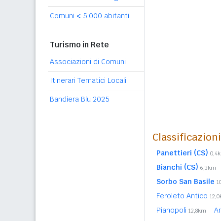
Comuni
<
5.000 abitanti
Turismo in Rete
Associazioni di Comuni
Itinerari Tematici Locali
Bandiera Blu 2025
Classificazion
Panettieri (CS)
0,4
Bianchi (CS)
6,3km
Sorbo San Basile
1
Feroleto Antico
12,
Pianopoli
A
12,8km