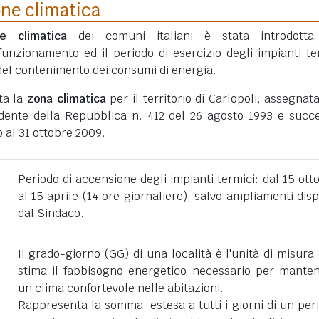
one climatica
ne climatica
dei comuni italiani è stata introdotta
funzionamento ed il periodo di esercizio degli impianti te
ni del contenimento dei consumi di energia.
ta la
zona climatica
per il territorio di Carlopoli, assegnat
dente della Repubblica n. 412 del 26 agosto 1993 e succe
 al 31 ottobre 2009.
Periodo di accensione degli impianti termici: dal 15 ott
al 15 aprile (14 ore giornaliere), salvo ampliamenti disp
dal Sindaco.
Il grado-giorno (GG) di una località è l'unità di misura
stima il fabbisogno energetico necessario per mante
un clima confortevole nelle abitazioni.
Rappresenta la somma, estesa a tutti i giorni di un per