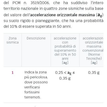
del PCM n. 3519/2006, che ha suddiviso l'intero
territorio nazionale in quattro zone sismiche sulla base
a
del valore dell'
accelerazione orizzontale massima
(
)
g
su suolo rigido o pianeggiante, che ha una probabilità
del 10% di essere superata in 50 anni.
Zona
Descrizione
accelerazione
accelerazione
sismica
con
orizzontale
probabilità di
massima
superamento
convenzionale
del 10% in 50
(Norme
anni
Tecniche)
[
a
]
[
a
]
g
g
1
Indica la zona
0,25 <
a
≤
0,35 g
g
più pericolosa,
0,35 g
dove possono
verificarsi
fortissimi
terremoti.