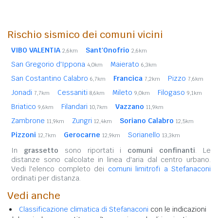
Rischio sismico dei comuni vicini
VIBO VALENTIA
Sant'Onofrio
2,6km
2,6km
San Gregorio d'Ippona
Maierato
4,0km
6,3km
San Costantino Calabro
Francica
Pizzo
6,7km
7,2km
7,6km
Jonadi
Cessaniti
Mileto
Filogaso
7,7km
8,6km
9,0km
9,1km
Briatico
Filandari
Vazzano
9,6km
10,7km
11,9km
Zambrone
Zungri
Soriano Calabro
11,9km
12,4km
12,5km
Pizzoni
Gerocarne
Sorianello
12,7km
12,9km
13,3km
In
grassetto
sono riportati i
comuni confinanti
. Le
distanze sono calcolate in linea d'aria dal centro urbano.
Vedi l'elenco completo dei
comuni limitrofi a Stefanaconi
ordinati per distanza.
Vedi anche
Classificazione climatica di Stefanaconi
con le indicazioni