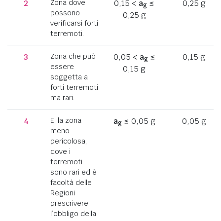
2
Zona dove
0,15 <
a
≤
0,25 g
g
possono
0,25 g
verificarsi forti
terremoti.
3
Zona che può
0,05 <
a
≤
0,15 g
g
essere
0,15 g
soggetta a
forti terremoti
ma rari.
4
E' la zona
a
≤ 0,05 g
0,05 g
g
meno
pericolosa,
dove i
terremoti
sono rari ed è
facoltà delle
Regioni
prescrivere
l’obbligo della