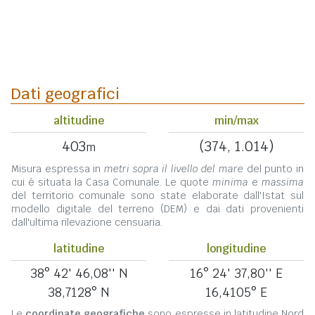
Dati geografici
altitudine
min/max
403
(374, 1.014)
m
Misura espressa in
metri sopra il livello del mare
del punto in
cui è situata la Casa Comunale. Le quote
minima
e
massima
del territorio comunale sono state elaborate dall'Istat sul
modello digitale del terreno (DEM) e dai dati provenienti
dall'ultima rilevazione censuaria.
latitudine
longitudine
38° 42' 46,08'' N
16° 24' 37,80'' E
38,7128° N
16,4105° E
Le
coordinate geografiche
sono espresse in latitudine Nord