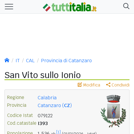
IT
CAL
Provincia di Catanzaro
San Vito sullo Ionio
Modifica
Condividi
Regione
Calabria
Provincia
Catanzaro (
CZ
)
Codice Istat
079122
Cod.catastale
I393
[1]
Popolazione
1.536
ab.
(01/01/2026 - Istat)