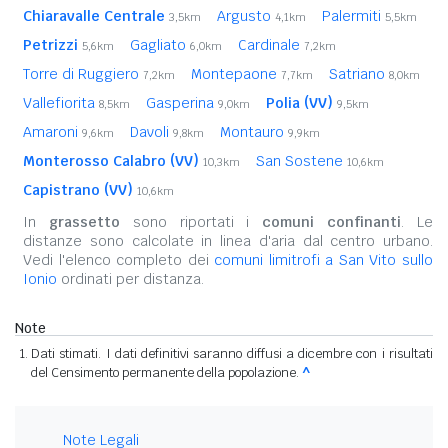
Chiaravalle Centrale
Argusto
Palermiti
3,5km
4,1km
5,5km
Petrizzi
Gagliato
Cardinale
5,6km
6,0km
7,2km
Torre di Ruggiero
Montepaone
Satriano
7,2km
7,7km
8,0km
Vallefiorita
Gasperina
Polia (VV)
8,5km
9,0km
9,5km
Amaroni
Davoli
Montauro
9,6km
9,8km
9,9km
Monterosso Calabro (VV)
San Sostene
10,3km
10,6km
Capistrano (VV)
10,6km
In
grassetto
sono riportati i
comuni confinanti
. Le
distanze sono calcolate in linea d'aria dal centro urbano.
Vedi l'elenco completo dei
comuni limitrofi a San Vito sullo
Ionio
ordinati per distanza.
Note
Dati stimati. I dati definitivi saranno diffusi a dicembre con i risultati
del Censimento permanente della popolazione.
^
Note Legali