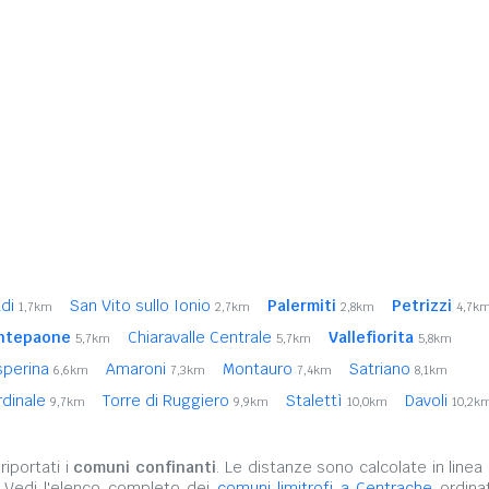
adi
San Vito sullo Ionio
Palermiti
Petrizzi
1,7km
2,7km
2,8km
4,7k
ntepaone
Chiaravalle Centrale
Vallefiorita
5,7km
5,7km
5,8km
sperina
Amaroni
Montauro
Satriano
6,6km
7,3km
7,4km
8,1km
rdinale
Torre di Ruggiero
Stalettì
Davoli
9,7km
9,9km
10,0km
10,2k
iportati i
comuni confinanti
. Le distanze sono calcolate in linea 
. Vedi l'elenco completo dei
comuni limitrofi a Centrache
ordinat