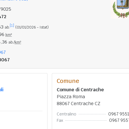
79025
472
[1]
53
ab.
(01/01/2026 - Istat)
,96
km²
4,36
ab./
km²
967
8067
Comune
li
Comune di Centrache
Piazza Roma
88067 Centrache CZ
0967 955
Centralino
0967 955
Fax