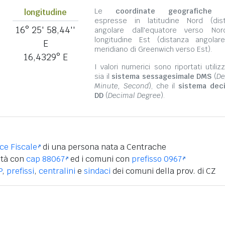
Le
coordinate geografiche
s
longitudine
espresse in latitudine Nord (dis
16° 25' 58,44''
angolare dall'equatore verso No
longitudine Est (distanza angolar
E
meridiano di Greenwich verso Est).
16,4329° E
I valori numerici sono riportati utili
sia il
sistema sessagesimale DMS
(
De
Minute, Second
), che il
sistema dec
DD
(
Decimal Degree
).
ice Fiscale
di una persona nata a Centrache
ità con
cap 88067
ed i comuni con
prefisso 0967
P
,
prefissi
,
centralini
e
sindaci
dei comuni della prov. di CZ