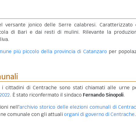
l versante jonico delle Serre calabresi. Caratterizzato 
ola di Bari e dai resti di mulini. Rilevante la produzio
liva.
mune più piccolo della provincia di Catanzaro
per popolaz
munali
 i cittadini di Centrache sono stati chiamati alle urne p
 2022
. È stato riconfermato il sindaco
Fernando Sinopoli
.
oni nell'
archivio storico delle elezioni comunali di Centra
one comunale con gli attuali
organi di governo di Centrache
.