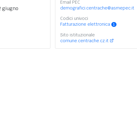
Email PEC
2 giugno
demografici.centrache@asmepec.it
Codici univoci
Fatturazione elettronica
1
Sito istituzionale
comune.centrache.cz.it