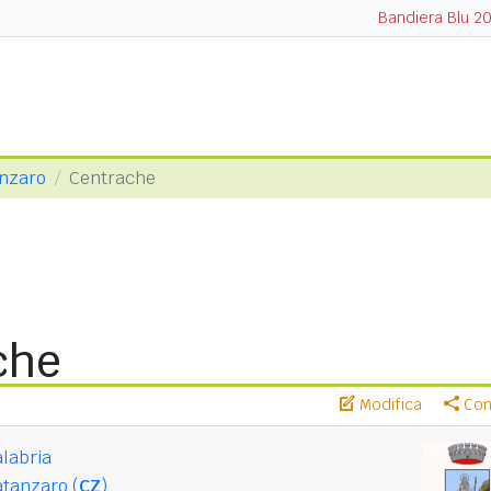
Bandiera Blu 2
anzaro
Centrache
che
Modifica
Cond
labria
tanzaro (
CZ
)