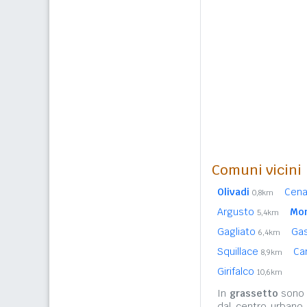
Comuni vicini
Olivadi
Cen
0,8km
Argusto
Mo
5,4km
Gagliato
Ga
6,4km
Squillace
Ca
8,9km
Girifalco
10,6km
In
grassetto
sono r
dal centro urbano