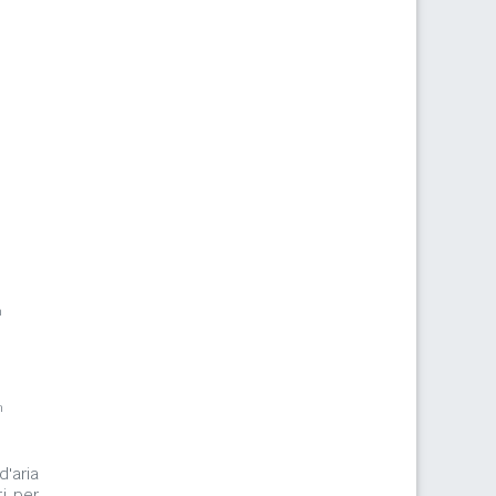
m
m
d'aria
i per