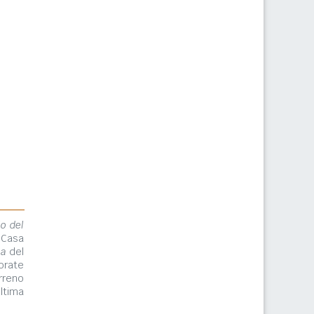
lo del
 Casa
ma
del
orate
rreno
ltima