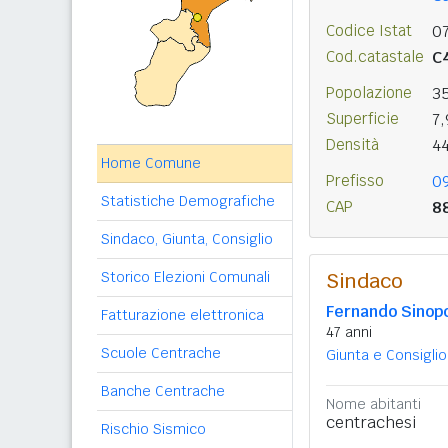
Codice Istat
0
Cod.catastale
C
Popolazione
3
Superficie
7
Densità
4
Home Comune
Prefisso
0
Statistiche Demografiche
CAP
8
Sindaco, Giunta, Consiglio
Storico Elezioni Comunali
Sindaco
Fernando Sinopo
Fatturazione elettronica
47 anni
Scuole Centrache
Giunta e Consiglio
Banche Centrache
Nome abitanti
centrachesi
Rischio Sismico