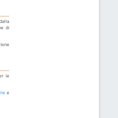
dalla
ne di
ione
er le
che
e