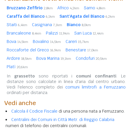
Bruzzano Zeffirio
Africo
Samo
2,8km
4,2km
4,8km
Caraffa del Bianco
Sant'Agata del Bianco
6,1km
6,2km
Staiti
Casignana
Bianco
6,4km
7,1km
8,0km
Brancaleone
Palizzi
San Luca
8,4km
11,9km
12,4km
Bova
Bovalino
Careri
14,5km
14,5km
15,7km
Roccaforte del Greco
Benestare
16,9km
17,0km
Ardore
Bova Marina
Condofuri
18,5km
19,1km
20,5km
Platì
20,6km
In
grassetto
sono riportati i
comuni confinanti
. Le
distanze sono calcolate in linea d'aria dal centro urbano.
Vedi l'elenco completo dei
comuni limitrofi a Ferruzzano
ordinati per distanza.
Vedi anche
Calcola il Codice Fiscale
di una persona nata a Ferruzzano.
Centralini dei Comuni in Città Metr. di Reggio Calabria
numeri di telefono dei centralini comunali.