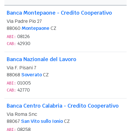
Banca Montepaone - Credito Cooperativo
Via Padre Pio 27
88060
Montepaone
CZ
08126
ABI:
42930
CAB:
Banca Nazionale del Lavoro
Via F. Pisani 7
88068
Soverato
CZ
01005
ABI:
42770
CAB:
Banca Centro Calabria - Credito Cooperativo
Via Roma Snc
88067
San Vito sullo Ionio
CZ
08258
ABI: