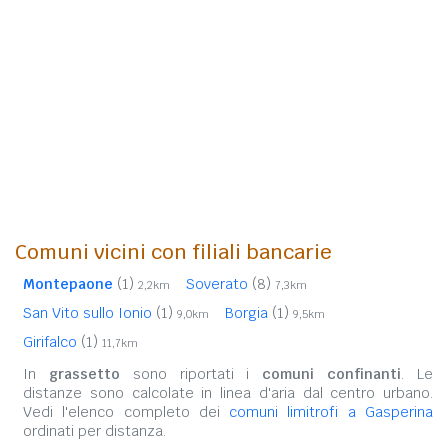
Comuni vicini con filiali bancarie
Montepaone
(1)
Soverato
(8)
2,2km
7,3km
San Vito sullo Ionio
(1)
Borgia
(1)
9,0km
9,5km
Girifalco
(1)
11,7km
In
grassetto
sono riportati i
comuni confinanti
. Le
distanze sono calcolate in linea d'aria dal centro urbano.
Vedi l'elenco completo dei
comuni limitrofi a Gasperina
ordinati per distanza.