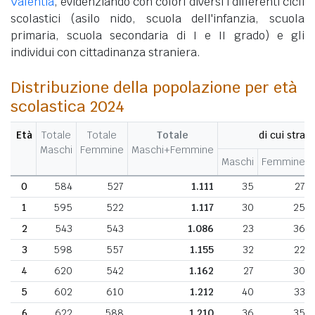
Valentia
, evidenziando con colori diversi i differenti cicli
scolastici (asilo nido, scuola dell'infanzia, scuola
primaria, scuola secondaria di I e II grado) e gli
individui con cittadinanza straniera.
Distribuzione della popolazione per età
scolastica 2024
Età
Totale
Totale
Totale
di cui strani
Maschi
Femmine
Maschi+Femmine
Maschi
Femmine
0
584
527
1.111
35
27
1
595
522
1.117
30
25
2
543
543
1.086
23
36
3
598
557
1.155
32
22
4
620
542
1.162
27
30
5
602
610
1.212
40
33
6
622
588
1.210
36
35