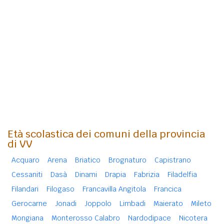
Età scolastica dei comuni della provincia
di VV
Acquaro
Arena
Briatico
Brognaturo
Capistrano
Cessaniti
Dasà
Dinami
Drapia
Fabrizia
Filadelfia
Filandari
Filogaso
Francavilla Angitola
Francica
Gerocarne
Jonadi
Joppolo
Limbadi
Maierato
Mileto
Mongiana
Monterosso Calabro
Nardodipace
Nicotera