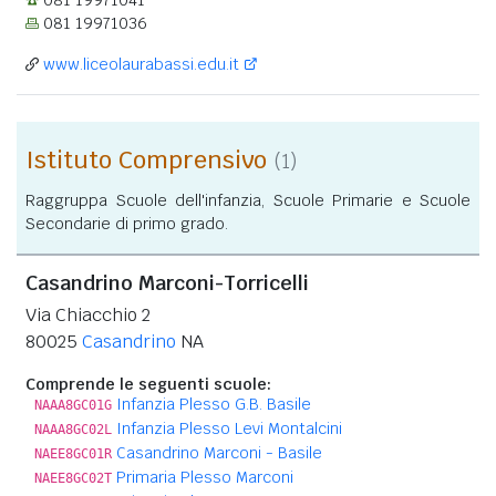
081 19971036
www.liceolaurabassi.edu.it
Istituto Comprensivo
(1)
Raggruppa Scuole dell'infanzia, Scuole Primarie e Scuole
Secondarie di primo grado.
Casandrino Marconi-Torricelli
Via Chiacchio 2
80025
Casandrino
NA
Comprende le seguenti scuole:
Infanzia Plesso G.B. Basile
NAAA8GC01G
Infanzia Plesso Levi Montalcini
NAAA8GC02L
Casandrino Marconi - Basile
NAEE8GC01R
Primaria Plesso Marconi
NAEE8GC02T