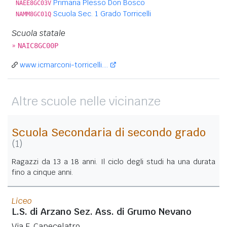
Primaria Plesso Don Bosco
NAEE8GC03V
Scuola Sec. 1 Grado Torricelli
NAMM8GC01Q
Scuola statale
»
NAIC8GC00P
www.icmarconi-torricelli....
Altre scuole nelle vicinanze
Scuola Secondaria di secondo grado
(1)
Ragazzi da 13 a 18 anni. Il ciclo degli studi ha una durata
fino a cinque anni.
Liceo
L.S. di Arzano Sez. Ass. di Grumo Nevano
Via F. Capecelatro