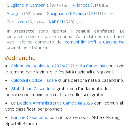
Giugliano in Campania
(99)
Villaricca
(31)
4,9km
5,1km
Afragola
(62)
Gricignano di Aversa (CE)
(11)
5,2km
5,9km
Calvizzano
(9)
NAPOLI
(923)
6,0km
7,7km
In
grassetto
sono riportati i
comuni confinanti
. Le
distanze sono calcolate in linea d'aria dal centro urbano.
Vedi l'elenco completo dei
comuni limitrofi a Casandrino
ordinati per distanza.
Vedi anche
Calendario scolastico 2026/2027 della Campania
con inizio
e termine delle lezioni e le festività nazionali e regionali.
Calcola il Codice Fiscale
di una persona nata a Casandrino.
Statistiche Casandrino
grafici con l'andamento della
popolazione, movimento naturale e flussi migratori.
Le
Elezioni Amministrative Campania 2026
con i comuni al
voto classificati per provincia.
Banche Casandrino
con indirizzo e codici ABI e CAB degli
Sportelli Bancari.