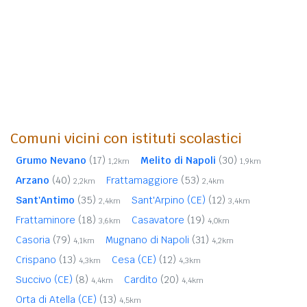
Comuni vicini con istituti scolastici
Grumo Nevano
(17)
Melito di Napoli
(30)
1,2km
1,9km
Arzano
(40)
Frattamaggiore
(53)
2,2km
2,4km
Sant'Antimo
(35)
Sant'Arpino (CE)
(12)
2,4km
3,4km
Frattaminore
(18)
Casavatore
(19)
3,6km
4,0km
Casoria
(79)
Mugnano di Napoli
(31)
4,1km
4,2km
Crispano
(13)
Cesa (CE)
(12)
4,3km
4,3km
Succivo (CE)
(8)
Cardito
(20)
4,4km
4,4km
Orta di Atella (CE)
(13)
4,5km