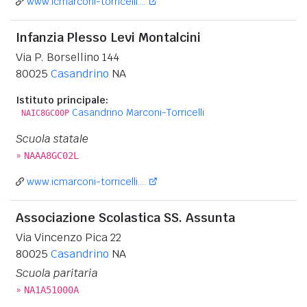
www.icmarconi-torricelli....
Infanzia Plesso Levi Montalcini
Via P. Borsellino 144
80025
Casandrino
NA
Istituto principale:
Casandrino Marconi-Torricelli
NAIC8GC00P
Scuola statale
»
NAAA8GC02L
www.icmarconi-torricelli....
Associazione Scolastica SS. Assunta
Via Vincenzo Pica 22
80025
Casandrino
NA
Scuola paritaria
»
NA1A51000A