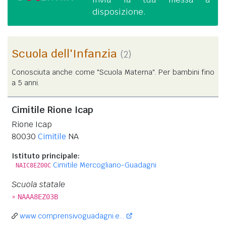
disposizione.
Scuola dell'Infanzia
(2)
Conosciuta anche come "Scuola Materna". Per bambini fino
a 5 anni.
Cimitile Rione Icap
Rione Icap
80030
Cimitile
NA
Istituto principale:
Cimitile Mercogliano-Guadagni
NAIC8EZ00C
Scuola statale
»
NAAA8EZ03B
www.comprensivoguadagni.e...