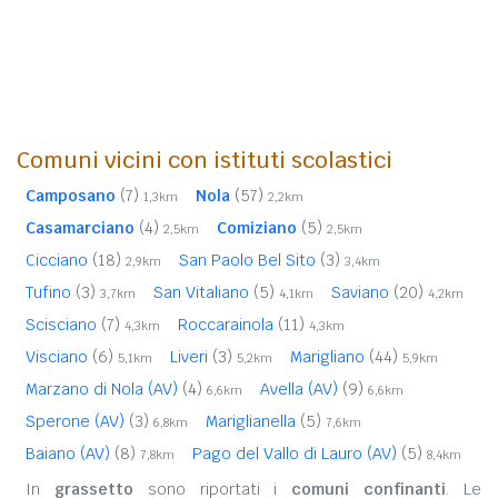
Comuni vicini con istituti scolastici
Camposano
(7)
Nola
(57)
1,3km
2,2km
Casamarciano
(4)
Comiziano
(5)
2,5km
2,5km
Cicciano
(18)
San Paolo Bel Sito
(3)
2,9km
3,4km
Tufino
(3)
San Vitaliano
(5)
Saviano
(20)
3,7km
4,1km
4,2km
Scisciano
(7)
Roccarainola
(11)
4,3km
4,3km
Visciano
(6)
Liveri
(3)
Marigliano
(44)
5,1km
5,2km
5,9km
Marzano di Nola (AV)
(4)
Avella (AV)
(9)
6,6km
6,6km
Sperone (AV)
(3)
Mariglianella
(5)
6,8km
7,6km
Baiano (AV)
(8)
Pago del Vallo di Lauro (AV)
(5)
7,8km
8,4km
In
grassetto
sono riportati i
comuni confinanti
. Le