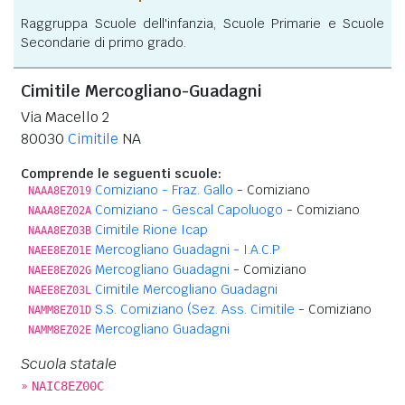
Raggruppa Scuole dell'infanzia, Scuole Primarie e Scuole
Secondarie di primo grado.
Cimitile Mercogliano-Guadagni
Via Macello 2
80030
Cimitile
NA
Comprende le seguenti scuole:
Comiziano - Fraz. Gallo
- Comiziano
NAAA8EZ019
Comiziano - Gescal Capoluogo
- Comiziano
NAAA8EZ02A
Cimitile Rione Icap
NAAA8EZ03B
Mercogliano Guadagni - I.A.C.P
NAEE8EZ01E
Mercogliano Guadagni
- Comiziano
NAEE8EZ02G
Cimitile Mercogliano Guadagni
NAEE8EZ03L
S.S. Comiziano (Sez. Ass. Cimitile
- Comiziano
NAMM8EZ01D
Mercogliano Guadagni
NAMM8EZ02E
Scuola statale
»
NAIC8EZ00C