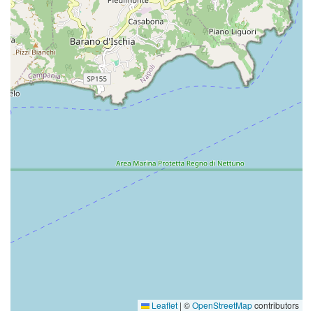
Leaflet
|
©
OpenStreetMap
contributors