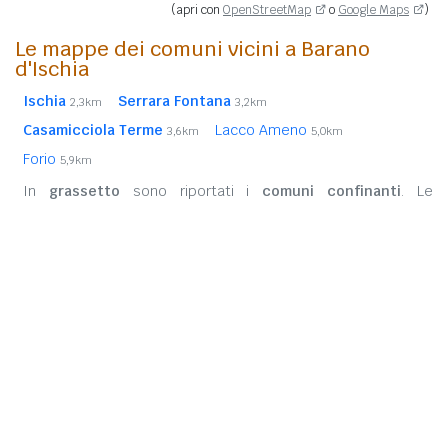
(apri con
OpenStreetMap
o
Google Maps
)
Le mappe dei comuni vicini a Barano
d'Ischia
Ischia
Serrara Fontana
2,3km
3,2km
Casamicciola Terme
Lacco Ameno
3,6km
5,0km
Forio
5,9km
In
grassetto
sono riportati i
comuni confinanti
. Le
distanze sono calcolate in linea d'aria dal centro urbano.
Vedi l'elenco completo dei
comuni limitrofi a Barano d'Ischia
ordinati per distanza.
Note Legali
Privacy Policy
CAP Italia
Calcolo Codice Fiscale
Strumenti