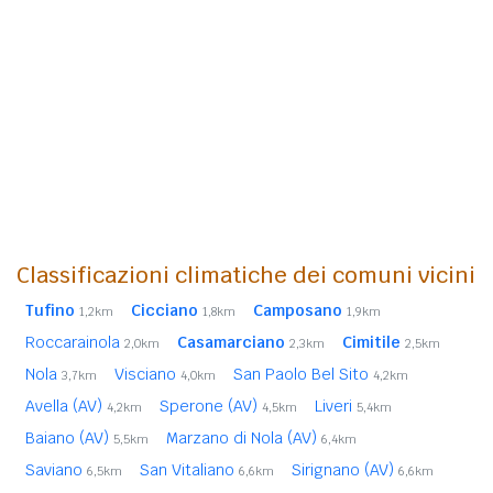
Classificazioni climatiche dei comuni vicini
Tufino
Cicciano
Camposano
1,2km
1,8km
1,9km
Roccarainola
Casamarciano
Cimitile
2,0km
2,3km
2,5km
Nola
Visciano
San Paolo Bel Sito
3,7km
4,0km
4,2km
Avella (AV)
Sperone (AV)
Liveri
4,2km
4,5km
5,4km
Baiano (AV)
Marzano di Nola (AV)
5,5km
6,4km
Saviano
San Vitaliano
Sirignano (AV)
6,5km
6,6km
6,6km