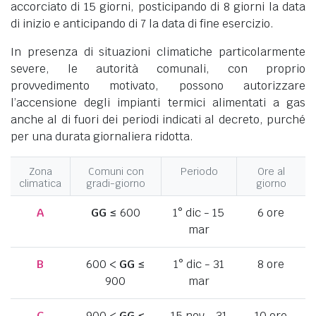
accorciato di 15 giorni, posticipando di 8 giorni la data
di inizio e anticipando di 7 la data di fine esercizio.
In presenza di situazioni climatiche particolarmente
severe, le autorità comunali, con proprio
provvedimento motivato, possono autorizzare
l’accensione degli impianti termici alimentati a gas
anche al di fuori dei periodi indicati al decreto, purché
per una durata giornaliera ridotta.
Zona
Comuni con
Periodo
Ore al
climatica
gradi-giorno
giorno
A
GG
≤ 600
1° dic - 15
6 ore
mar
B
600 <
GG
≤
1° dic - 31
8 ore
900
mar
C
900 <
GG
≤
15 nov - 31
10 ore