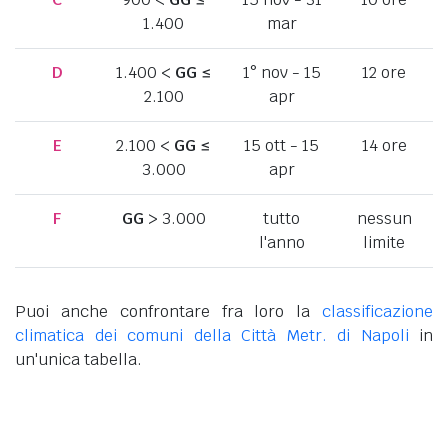
1.400
mar
D
1.400 <
GG
≤
1° nov - 15
12 ore
2.100
apr
E
2.100 <
GG
≤
15 ott - 15
14 ore
3.000
apr
F
GG
> 3.000
tutto
nessun
l'anno
limite
Puoi anche confrontare fra loro la
classificazione
climatica dei comuni della Città Metr. di Napoli
in
un'unica tabella.