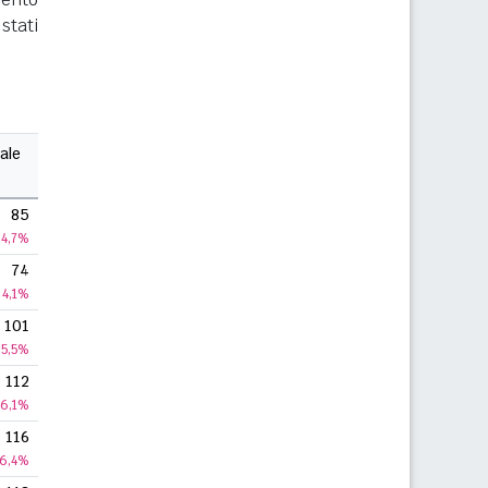
stati
ale
85
4,7%
74
4,1%
101
5,5%
112
6,1%
116
6,4%