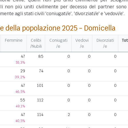
lli non più uniti civilmente per decesso del partner sono 
nte agli stati civili 'coniugati/e', 'divorziati/e' e 'vedovi/e'.
e della popolazione 2025 - Domicella
Femmine
Celibi
Coniugati
Vedovi
Divorziati
Tot
/Nubili
/e
/e
/e
47
85
0
0
0
55,3%
29
74
0
0
0
39,2%
47
101
0
0
0
46,5%
55
112
0
0
0
49,1%
47
114
2
0
0
40,5%