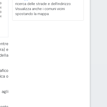
ricerca delle strade e dell'indirizzo.
Visualizza anche i comuni vicini
spostando la mappa.
entre
ra) e
della
afico
ica o
 agli
mento