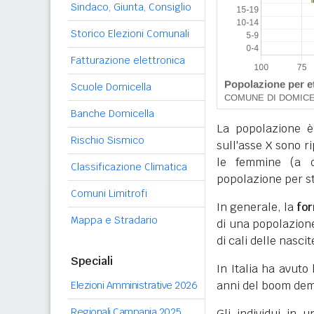
Sindaco, Giunta, Consiglio
Storico Elezioni Comunali
Fatturazione elettronica
Scuole Domicella
Banche Domicella
La popolazione è
Rischio Sismico
sull'asse X sono r
le femmine (a de
Classificazione Climatica
popolazione per sta
Comuni Limitrofi
In generale, la
fo
Mappa e Stradario
di una popolazione,
di cali delle nascit
Speciali
In Italia ha avuto
anni del boom dem
Elezioni Amministrative 2026
Regionali Campania 2025
Gli individui in 