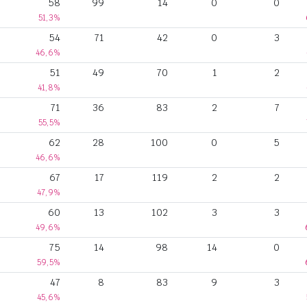
58
99
14
0
0
51,3%
54
71
42
0
3
46,6%
51
49
70
1
2
41,8%
71
36
83
2
7
55,5%
62
28
100
0
5
46,6%
67
17
119
2
2
47,9%
60
13
102
3
3
49,6%
75
14
98
14
0
59,5%
47
8
83
9
3
45,6%