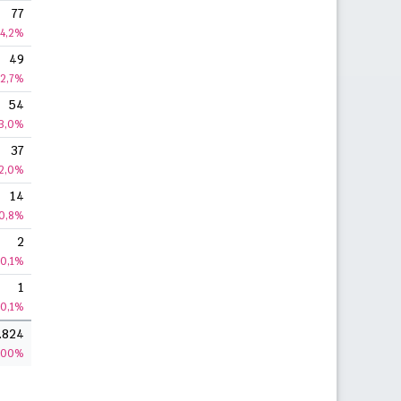
77
4,2%
49
2,7%
54
3,0%
37
2,0%
14
0,8%
2
0,1%
1
0,1%
.824
100%