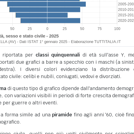
 riportata per
classi quinquennali
di età sull'asse Y, m
iportati due grafici a barre a specchio con i maschi (a sinist
stra). I diversi colori evidenziano la distribuzione 
to civile: celibi e nubili, coniugati, vedovi e divorziati.
rma
di questo tipo di grafico dipende dall'andamento demogr
 con variazioni visibili in periodi di forte crescita demograf
e per guerre o altri eventi.
 la forma simile ad una
piramide
fino agli anni '60, cioè fino
ografico.
unione civile, quelli non più uniti civilmente per sciogli