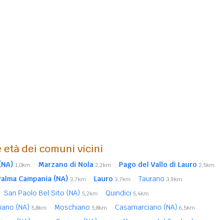
 età dei comuni vicini
(NA)
Marzano di Nola
Pago del Vallo di Lauro
1,0km
2,2km
2,5km
Palma Campania (NA)
Lauro
Taurano
3,7km
3,7km
3,9km
San Paolo Bel Sito (NA)
Quindici
5,2km
5,4km
iano (NA)
Moschiano
Casamarciano (NA)
5,8km
5,8km
6,5km