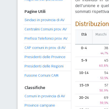
dell'unione e que
Pagine Utili
sommati rispettivame
Sindaci in provincia di AV
Distribuzion
Centralini Comuni prov. AV
Età
Maschi
Prefissi Telefonici prov. AV
CAP comuni in prov. di AV
0-4
38
44,7%
Presidenti delle Province
5-9
45
60,8%
Presidenti delle Regioni
10-14
54
Fusione Comuni CAM
53,5%
15-19
57
Classifiche
50,9%
Comuni in provincia di AV
20-24
69
59,5%
Province campane