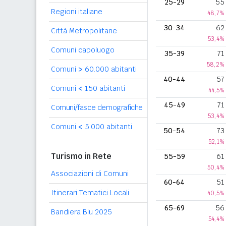
25-29
55
Regioni italiane
48,7%
30-34
62
Città Metropolitane
53,4%
Comuni capoluogo
35-39
71
58,2%
Comuni
>
60.000 abitanti
40-44
57
Comuni
<
150 abitanti
44,5%
45-49
71
Comuni/fasce demografiche
53,4%
Comuni
<
5.000 abitanti
50-54
73
52,1%
Turismo in Rete
55-59
61
50,4%
Associazioni di Comuni
60-64
51
Itinerari Tematici Locali
40,5%
65-69
56
Bandiera Blu 2025
54,4%