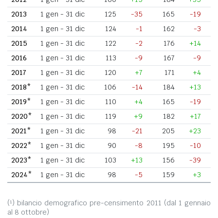
2013
1 gen - 31 dic
125
-35
165
-19
2014
1 gen - 31 dic
124
-1
162
-3
2015
1 gen - 31 dic
122
-2
176
+14
2016
1 gen - 31 dic
113
-9
167
-9
2017
1 gen - 31 dic
120
+7
171
+4
2018*
1 gen - 31 dic
106
-14
184
+13
2019*
1 gen - 31 dic
110
+4
165
-19
2020*
1 gen - 31 dic
119
+9
182
+17
2021*
1 gen - 31 dic
98
-21
205
+23
2022*
1 gen - 31 dic
90
-8
195
-10
2023*
1 gen - 31 dic
103
+13
156
-39
2024*
1 gen - 31 dic
98
-5
159
+3
(¹) bilancio demografico pre-censimento 2011 (dal 1 gennaio
al 8 ottobre)