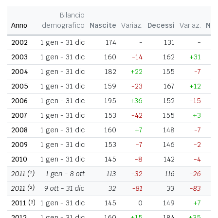
Bilancio
Anno
demografico
Nascite
Variaz.
Decessi
Variaz.
Nat
2002
1 gen - 31 dic
174
-
131
-
2003
1 gen - 31 dic
160
-14
162
+31
2004
1 gen - 31 dic
182
+22
155
-7
2005
1 gen - 31 dic
159
-23
167
+12
2006
1 gen - 31 dic
195
+36
152
-15
2007
1 gen - 31 dic
153
-42
155
+3
2008
1 gen - 31 dic
160
+7
148
-7
2009
1 gen - 31 dic
153
-7
146
-2
2010
1 gen - 31 dic
145
-8
142
-4
2011
(¹)
1 gen - 8 ott
113
-32
116
-26
2011
(²)
9 ott - 31 dic
32
-81
33
-83
2011
(³)
1 gen - 31 dic
145
0
149
+7
2012
1 gen - 31 dic
160
+15
184
+35