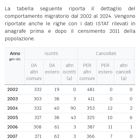
La tabella seguente riporta il dettaglio del
comportamento migratorio dal 2002 al 2024. Vengono
riportate anche le righe con i dati ISTAT rilevati in
anagrafe prima e dopo il censimento 2011 della
popolazione.
Anno
Iscritti
Cancellati
gen-dic
M
DA
DA
altri
PER
PER
altri
altri
estero
iscritti
altri
estero
cancell.
comuni
(a)
comuni
(a)
2002
332
19
0
481
0
0
2003
303
38
3
411
0
0
2004
332
40
90
353
12
2
2005
327
38
43
325
10
6
2006
308
61
3
387
11
1
2007
271
62
3
366
7
0