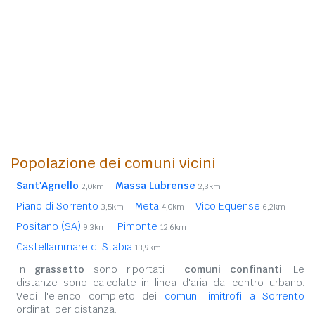
Popolazione dei comuni vicini
Sant'Agnello
Massa Lubrense
2,0km
2,3km
Piano di Sorrento
Meta
Vico Equense
3,5km
4,0km
6,2km
Positano (SA)
Pimonte
9,3km
12,6km
Castellammare di Stabia
13,9km
In
grassetto
sono riportati i
comuni confinanti
. Le
distanze sono calcolate in linea d'aria dal centro urbano.
Vedi l'elenco completo dei
comuni limitrofi a Sorrento
ordinati per distanza.