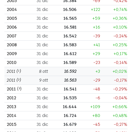
2003
31 dic
16.384
-69
-0,42%
2004
31 dic
16.506
+122
+0,74%
2005
31 dic
16.565
+59
+0,36%
2006
31 dic
16.581
+16
+0,10%
2007
31 dic
16.542
-39
-0,24%
2008
31 dic
16.583
+41
+0,25%
2009
31 dic
16.612
+29
+0,17%
2010
31 dic
16.589
-23
-0,14%
2011
(¹)
8 ott
16.592
+3
+0,02%
2011
(²)
9 ott
16.563
-29
-0,17%
2011
(³)
31 dic
16.541
-48
-0,29%
2012
31 dic
16.535
-6
-0,04%
2013
31 dic
16.644
+109
+0,66%
2014
31 dic
16.724
+80
+0,48%
2015
31 dic
16.679
-45
-0,27%