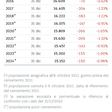
2016
31 dic
16.609
-70
-0,42%
2017
31 dic
16.405
-204
-1,23%
2018*
31 dic
16.222
-183
-1,12%
2019*
31 dic
16.075
-147
-0,91%
2020*
31 dic
15.809
-266
-1,65%
2021*
31 dic
15.600
-209
-1,32%
2022*
31 dic
15.457
-143
-0,92%
2023*
31 dic
15.302
-155
-1,00%
2024*
31 dic
15.152
-150
-0,98%
(¹) popolazione anagrafica all'8 ottobre 2011, giorno prima del
censimento 2011
(²) popolazione censita il 9 ottobre 2011, data di riferimento
del censimento 2011
(³) la variazione assoluta e percentuale si riferisce al
confronto con i dati del 31/12/2010
(*) popolazione post-censimento