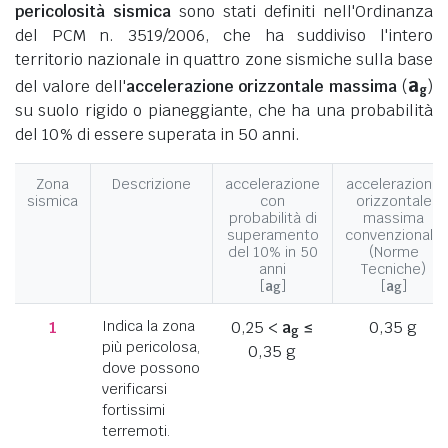
pericolosità sismica
sono stati definiti nell'Ordinanza
del PCM n. 3519/2006, che ha suddiviso l'intero
territorio nazionale in quattro zone sismiche sulla base
a
del valore dell'
accelerazione orizzontale massima
(
)
g
su suolo rigido o pianeggiante, che ha una probabilità
del 10% di essere superata in 50 anni.
Zona
Descrizione
accelerazione
accelerazione
sismica
con
orizzontale
probabilità di
massima
superamento
convenzionale
del 10% in 50
(Norme
anni
Tecniche)
[
a
]
[
a
]
g
g
1
Indica la zona
0,25 <
a
≤
0,35 g
g
più pericolosa,
0,35 g
dove possono
verificarsi
fortissimi
terremoti.