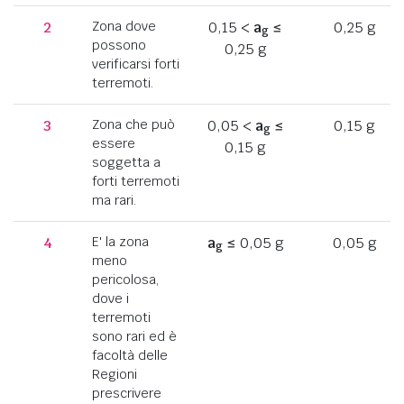
2
Zona dove
0,15 <
a
≤
0,25 g
g
possono
0,25 g
verificarsi forti
terremoti.
3
Zona che può
0,05 <
a
≤
0,15 g
g
essere
0,15 g
soggetta a
forti terremoti
ma rari.
4
E' la zona
a
≤ 0,05 g
0,05 g
g
meno
pericolosa,
dove i
terremoti
sono rari ed è
facoltà delle
Regioni
prescrivere