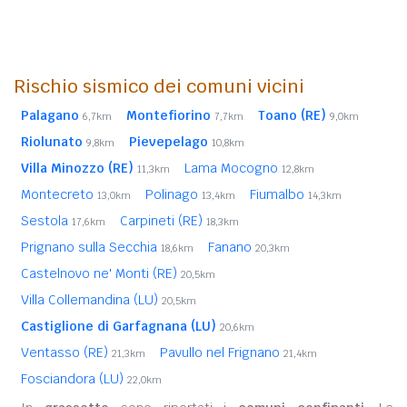
Rischio sismico dei comuni vicini
Palagano
Montefiorino
Toano (RE)
6,7km
7,7km
9,0km
Riolunato
Pievepelago
9,8km
10,8km
Villa Minozzo (RE)
Lama Mocogno
11,3km
12,8km
Montecreto
Polinago
Fiumalbo
13,0km
13,4km
14,3km
Sestola
Carpineti (RE)
17,6km
18,3km
Prignano sulla Secchia
Fanano
18,6km
20,3km
Castelnovo ne' Monti (RE)
20,5km
Villa Collemandina (LU)
20,5km
Castiglione di Garfagnana (LU)
20,6km
Ventasso (RE)
Pavullo nel Frignano
21,3km
21,4km
Fosciandora (LU)
22,0km