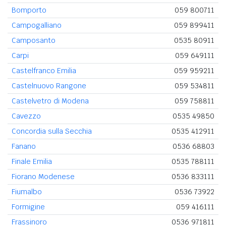
Bomporto
059 800711
Campogalliano
059 899411
Camposanto
0535 80911
Carpi
059 649111
Castelfranco Emilia
059 959211
Castelnuovo Rangone
059 534811
Castelvetro di Modena
059 758811
Cavezzo
0535 49850
Concordia sulla Secchia
0535 412911
Fanano
0536 68803
Finale Emilia
0535 788111
Fiorano Modenese
0536 833111
Fiumalbo
0536 73922
Formigine
059 416111
Frassinoro
0536 971811