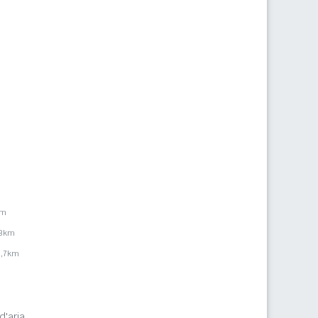
km
,3km
7,7km
d'aria