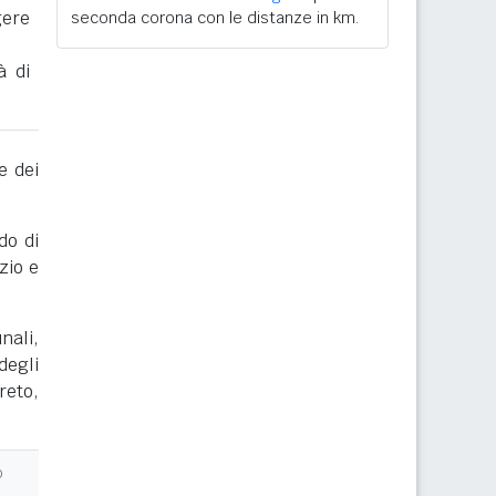
gere
seconda corona con le distanze in km.
à di
e dei
do di
zio e
nali,
degli
reto,
o