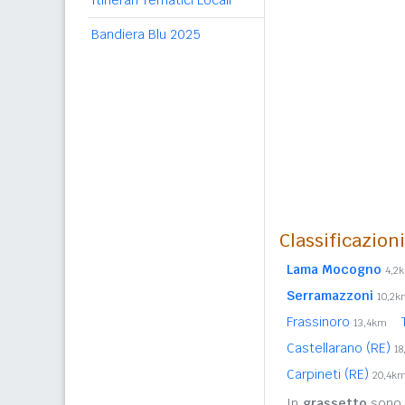
Itinerari Tematici Locali
Bandiera Blu 2025
Classificazion
Lama Mocogno
4,2
Serramazzoni
10,2k
Frassinoro
13,4km
Castellarano (RE)
18
Carpineti (RE)
20,4k
In
grassetto
sono r