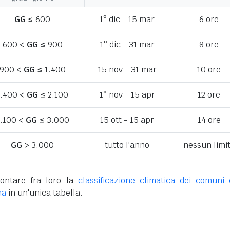
GG
≤ 600
1° dic - 15 mar
6 ore
600 <
GG
≤ 900
1° dic - 31 mar
8 ore
900 <
GG
≤ 1.400
15 nov - 31 mar
10 ore
1.400 <
GG
≤ 2.100
1° nov - 15 apr
12 ore
.100 <
GG
≤ 3.000
15 ott - 15 apr
14 ore
GG
> 3.000
tutto l'anno
nessun limi
ontare fra loro la
classificazione climatica dei comuni 
na
in un'unica tabella.