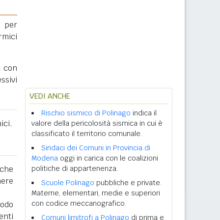
 per
rmici
a con
ssivi
VEDI ANCHE
Rischio sismico di Polinago
indica il
ici.
valore della pericolosità sismica in cui è
classificato il territorio comunale.
Sindaci dei Comuni in Provincia di
Modena
oggi in carica con le coalizioni
 che
politiche di appartenenza.
nere
Scuole Polinago
pubbliche e private.
Materne, elementari, medie e superiori
con codice meccanografico.
iodo
enti
Comuni limitrofi a Polinago
di prima e