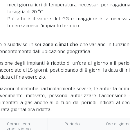
medi giornalieri di temperatura necessari per raggiun
la soglia di 20 °C.
Più alto è il valore del GG e maggiore è la necessit
tenere acceso l'impianto termico.
ano è suddiviso in sei
zone climatiche
che variano in funzion
pendentemente dall'ubicazione geografica.
nsione degli impianti è ridotto di un’ora al giorno e il perio
corciato di 15 giorni, posticipando di 8 giorni la data di ini
 data di fine esercizio.
uazioni climatiche particolarmente severe, le autorità comu
vedimento motivato, possono autorizzare l’accensione 
limentati a gas anche al di fuori dei periodi indicati al dec
ata giornaliera ridotta.
Comuni con
Periodo
Ore al giorn
gradi-giorno