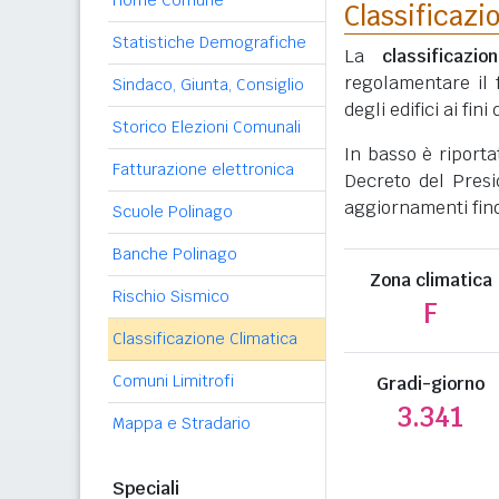
Home Comune
Classificazi
Statistiche Demografiche
La
classificazio
regolamentare il 
Sindaco, Giunta, Consiglio
degli edifici ai fi
Storico Elezioni Comunali
In basso è riporta
Fatturazione elettronica
Decreto del Presi
aggiornamenti fino
Scuole Polinago
Banche Polinago
Zona climatica
Rischio Sismico
F
Classificazione Climatica
Comuni Limitrofi
Gradi-giorno
3.341
Mappa e Stradario
Speciali