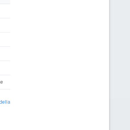
te
della