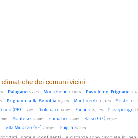
i climatiche dei comuni vicini
Palagano
Montefiorino
Pavullo nel Frignano
km
6,7km
7,8km
9,0
Prignano sulla Secchia
Montecreto
Sestola
m
10,7km
11,0km
13
Toano (RE)
Riolunato
Fanano
Pievepelago
13,4km
14,0km
15,9km
1
Montese
Fiumalbo
Baiso (RE)
,7km
19,3km
19,4km
19,8km
Villa Minozzo (RE)
Guiglia
m
20,6km
20,9km
iportati i
comuni confinanti
. Le distanze sono calcolate in linea 