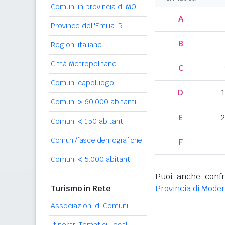
Comuni in provincia di MO
A
Province dell'Emilia-R.
B
Regioni italiane
Città Metropolitane
C
Comuni capoluogo
D
Comuni
>
60.000 abitanti
E
2
Comuni
<
150 abitanti
Comuni/fasce demografiche
F
Comuni
<
5.000 abitanti
Puoi anche confr
Turismo in Rete
Provincia di Mode
Associazioni di Comuni