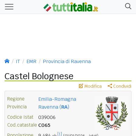
IT
EMR
Provincia di Ravenna
Castel Bolognese
Modifica
Condividi
Regione
Emilia-Romagna
Provincia
Ravenna (
RA
)
Codice Istat
039006
Cod.catastale
C065
[1]
Popolazione
9.484
ab.
(01/01/2026 - Istat)