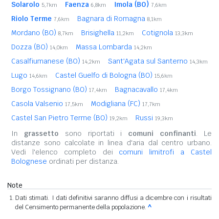
Solarolo
Faenza
Imola (BO)
5,7km
6,8km
7,6km
Riolo Terme
Bagnara di Romagna
7,6km
8,1km
Mordano (BO)
Brisighella
Cotignola
8,7km
11,2km
13,3km
Dozza (BO)
Massa Lombarda
14,0km
14,2km
Casalfiumanese (BO)
Sant'Agata sul Santerno
14,2km
14,3km
Lugo
Castel Guelfo di Bologna (BO)
14,6km
15,6km
Borgo Tossignano (BO)
Bagnacavallo
17,4km
17,4km
Casola Valsenio
Modigliana (FC)
17,5km
17,7km
Castel San Pietro Terme (BO)
Russi
19,2km
19,3km
In
grassetto
sono riportati i
comuni confinanti
. Le
distanze sono calcolate in linea d'aria dal centro urbano.
Vedi l'elenco completo dei
comuni limitrofi a Castel
Bolognese
ordinati per distanza.
Note
Dati stimati. I dati definitivi saranno diffusi a dicembre con i risultati
del Censimento permanente della popolazione.
^