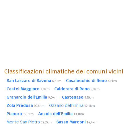
Classificazioni climatiche dei comuni vicini
San Lazzaro di Savena
Casalecchio di Reno
6,6km
6,8km
Castel Maggiore
Calderara di Reno
7,9km
8,9km
Granarolo dell'Emilia
Castenaso
9,0km
9,5km
Zola Predosa
Ozzano dell'Emilia
10,6km
12,1km
Pianoro
Anzola dell'Emilia
12,7km
13,1km
Monte San Pietro
Sasso Marconi
13,2km
14,4km