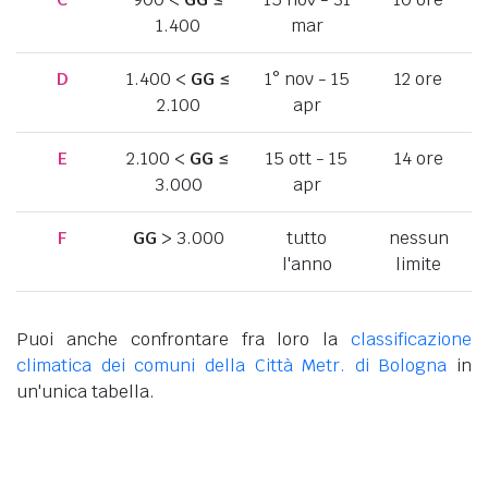
1.400
mar
D
1.400 <
GG
≤
1° nov - 15
12 ore
2.100
apr
E
2.100 <
GG
≤
15 ott - 15
14 ore
3.000
apr
F
GG
> 3.000
tutto
nessun
l'anno
limite
Puoi anche confrontare fra loro la
classificazione
climatica dei comuni della Città Metr. di Bologna
in
un'unica tabella.