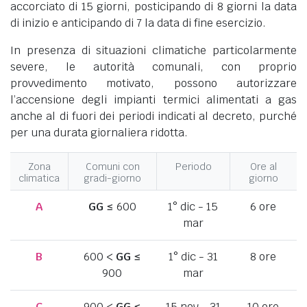
accorciato di 15 giorni, posticipando di 8 giorni la data
di inizio e anticipando di 7 la data di fine esercizio.
In presenza di situazioni climatiche particolarmente
severe, le autorità comunali, con proprio
provvedimento motivato, possono autorizzare
l’accensione degli impianti termici alimentati a gas
anche al di fuori dei periodi indicati al decreto, purché
per una durata giornaliera ridotta.
Zona
Comuni con
Periodo
Ore al
climatica
gradi-giorno
giorno
A
GG
≤ 600
1° dic - 15
6 ore
mar
B
600 <
GG
≤
1° dic - 31
8 ore
900
mar
C
900 <
GG
≤
15 nov - 31
10 ore