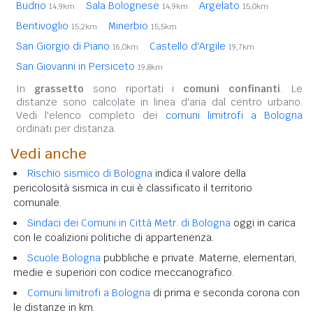
Budrio
Sala Bolognese
Argelato
14,9km
14,9km
15,0km
Bentivoglio
Minerbio
15,2km
15,5km
San Giorgio di Piano
Castello d'Argile
16,0km
19,7km
San Giovanni in Persiceto
19,8km
In
grassetto
sono riportati i
comuni confinanti
. Le
distanze sono calcolate in linea d'aria dal centro urbano.
Vedi l'elenco completo dei
comuni limitrofi a Bologna
ordinati per distanza.
Vedi anche
Rischio sismico di Bologna
indica il valore della
pericolosità sismica in cui è classificato il territorio
comunale.
Sindaci dei Comuni in Città Metr. di Bologna
oggi in carica
con le coalizioni politiche di appartenenza.
Scuole Bologna
pubbliche e private. Materne, elementari,
medie e superiori con codice meccanografico.
Comuni limitrofi a Bologna
di prima e seconda corona con
le distanze in km.