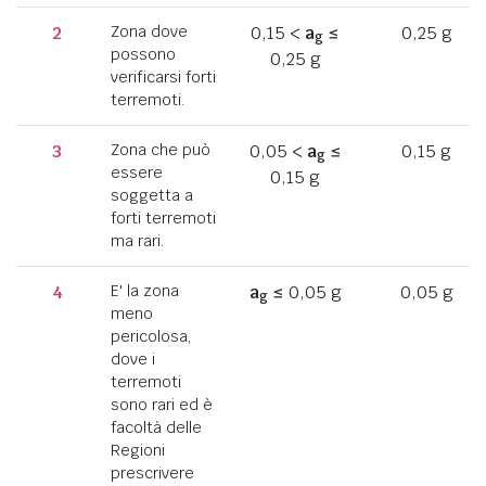
2
Zona dove
0,15 <
a
≤
0,25 g
g
possono
0,25 g
verificarsi forti
terremoti.
3
Zona che può
0,05 <
a
≤
0,15 g
g
essere
0,15 g
soggetta a
forti terremoti
ma rari.
4
E' la zona
a
≤ 0,05 g
0,05 g
g
meno
pericolosa,
dove i
terremoti
sono rari ed è
facoltà delle
Regioni
prescrivere