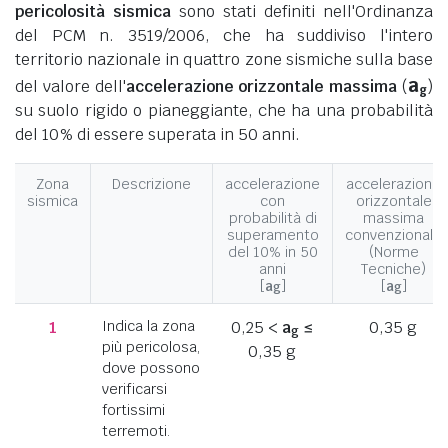
pericolosità sismica
sono stati definiti nell'Ordinanza
del PCM n. 3519/2006, che ha suddiviso l'intero
territorio nazionale in quattro zone sismiche sulla base
a
del valore dell'
accelerazione orizzontale massima
(
)
g
su suolo rigido o pianeggiante, che ha una probabilità
del 10% di essere superata in 50 anni.
Zona
Descrizione
accelerazione
accelerazione
sismica
con
orizzontale
probabilità di
massima
superamento
convenzionale
del 10% in 50
(Norme
anni
Tecniche)
[
a
]
[
a
]
g
g
1
Indica la zona
0,25 <
a
≤
0,35 g
g
più pericolosa,
0,35 g
dove possono
verificarsi
fortissimi
terremoti.