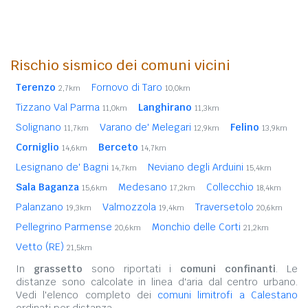
Rischio sismico dei comuni vicini
Terenzo
Fornovo di Taro
2,7km
10,0km
Tizzano Val Parma
Langhirano
11,0km
11,3km
Solignano
Varano de' Melegari
Felino
11,7km
12,9km
13,9km
Corniglio
Berceto
14,6km
14,7km
Lesignano de' Bagni
Neviano degli Arduini
14,7km
15,4km
Sala Baganza
Medesano
Collecchio
15,6km
17,2km
18,4km
Palanzano
Valmozzola
Traversetolo
19,3km
19,4km
20,6km
Pellegrino Parmense
Monchio delle Corti
20,6km
21,2km
Vetto (RE)
21,5km
In
grassetto
sono riportati i
comuni confinanti
. Le
distanze sono calcolate in linea d'aria dal centro urbano.
Vedi l'elenco completo dei
comuni limitrofi a Calestano
ordinati per distanza.