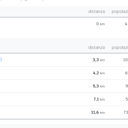
distanza
popolaz
0
4
km
distanza
popolaz
)
3,3
10
km
4,2
6
km
5,3
9
km
7,1
5
km
11,6
73
km