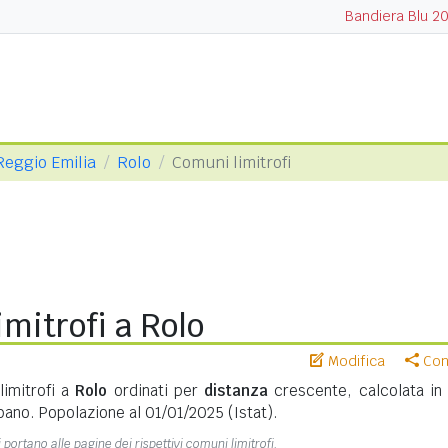
Bandiera Blu 2
 Reggio Emilia
Rolo
Comuni limitrofi
mitrofi a Rolo
Modifica
Cond
limitrofi a
Rolo
ordinati per
distanza
crescente, calcolata in
bano. Popolazione al 01/01/2025 (Istat).
 portano alle pagine dei rispettivi comuni limitrofi.