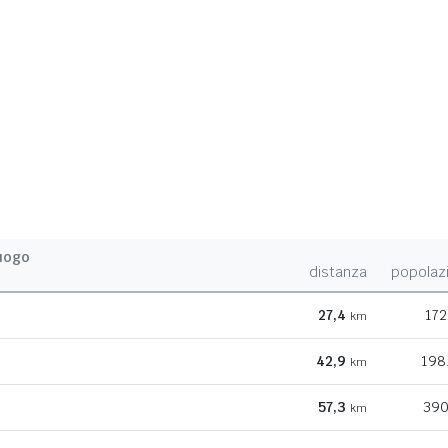
uogo
distanza
popolaz
27,4
172
km
42,9
198
km
57,3
390
km