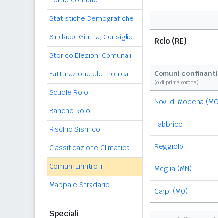
Home Comune
Statistiche Demografiche
Sindaco, Giunta, Consiglio
Rolo (RE)
Storico Elezioni Comunali
Comuni confinanti
Fatturazione elettronica
(o di prima corona)
Scuole Rolo
Novi di Modena (MO
Banche Rolo
Fabbrico
Rischio Sismico
Reggiolo
Classificazione Climatica
Comuni Limitrofi
Moglia (MN)
Mappa e Stradario
Carpi (MO)
Speciali