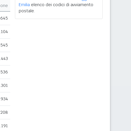
Emilia
elenco dei codici di avviamento
ione
postale.
.645
.104
.545
.443
.536
.301
.934
.208
7.191