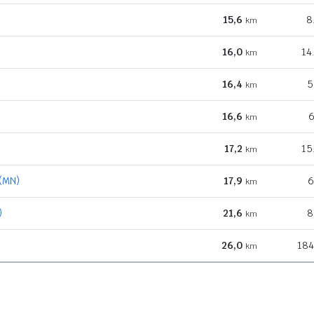
15,6
8
km
16,0
14
km
16,4
5
km
16,6
6
km
17,2
15
km
(MN)
17,9
6
km
)
21,6
8
km
26,0
184
km