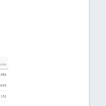
ione
.284
.693
.151