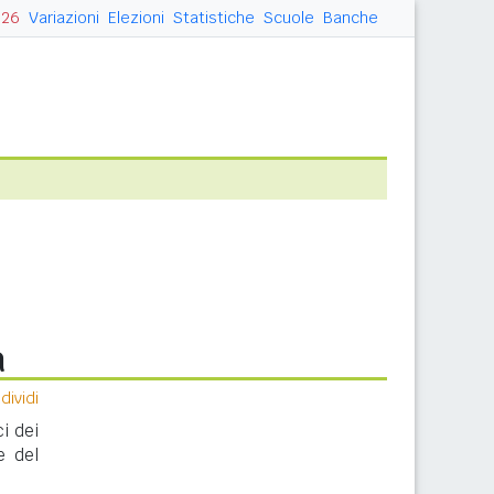
026
Variazioni
Elezioni
Statistiche
Scuole
Banche
a
ividi
i dei
e del