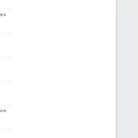
ara
une