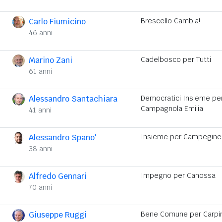
Carlo Fiumicino
Brescello Cambia!
46 anni
Marino Zani
Cadelbosco per Tutti
61 anni
Alessandro Santachiara
Democratici Insieme pe
Campagnola Emilia
41 anni
Alessandro Spano'
Insieme per Campegine
38 anni
Alfredo Gennari
Impegno per Canossa
70 anni
Giuseppe Ruggi
Bene Comune per Carpin