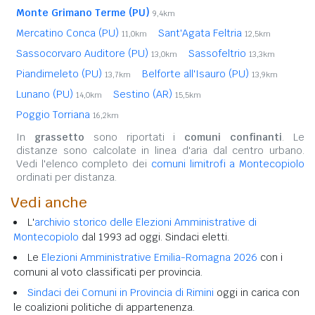
Monte Grimano Terme (PU)
9,4km
Mercatino Conca (PU)
Sant'Agata Feltria
11,0km
12,5km
Sassocorvaro Auditore (PU)
Sassofeltrio
13,0km
13,3km
Piandimeleto (PU)
Belforte all'Isauro (PU)
13,7km
13,9km
Lunano (PU)
Sestino (AR)
14,0km
15,5km
Poggio Torriana
16,2km
In
grassetto
sono riportati i
comuni confinanti
. Le
distanze sono calcolate in linea d'aria dal centro urbano.
Vedi l'elenco completo dei
comuni limitrofi a Montecopiolo
ordinati per distanza.
Vedi anche
L'
archivio storico delle Elezioni Amministrative di
Montecopiolo
dal 1993 ad oggi. Sindaci eletti.
Le
Elezioni Amministrative Emilia-Romagna 2026
con i
comuni al voto classificati per provincia.
Sindaci dei Comuni in Provincia di Rimini
oggi in carica con
le coalizioni politiche di appartenenza.