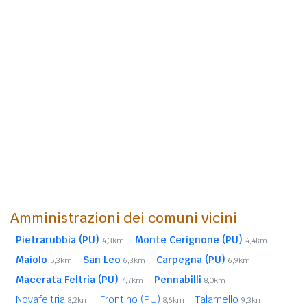
Amministrazioni dei comuni vicini
Pietrarubbia (PU)
Monte Cerignone (PU)
4,3km
4,4km
Maiolo
San Leo
Carpegna (PU)
5,3km
6,3km
6,9km
Macerata Feltria (PU)
Pennabilli
7,7km
8,0km
Novafeltria
Frontino (PU)
Talamello
8,2km
8,6km
9,3km