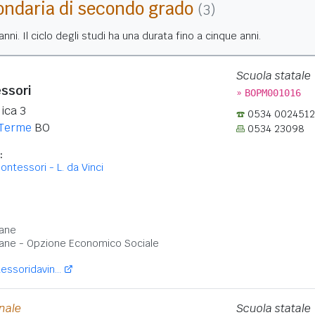
ondaria di secondo grado
(3)
nni. Il ciclo degli studi ha una durata fino a cinque anni.
Scuola statale
ssori
»
BOPM001016
ica 3
0534 0024512
 Terme
BO
0534 23098
:
ontessori - L. da Vinci
:
ane
ane - Opzione Economico Sociale
ssoridavin...
onale
Scuola statale