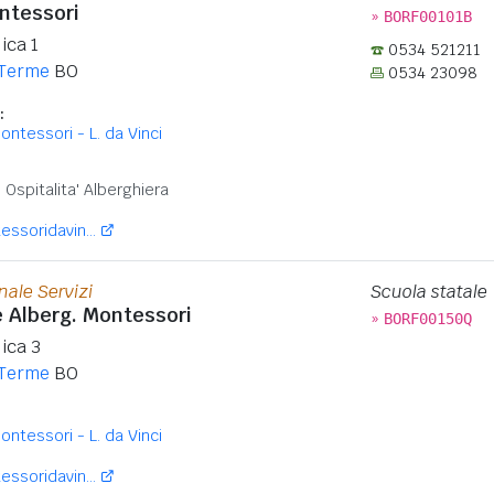
ontessori
»
BORF00101B
ica 1
0534 521211
 Terme
BO
0534 23098
:
ontessori - L. da Vinci
:
Ospitalita' Alberghiera
ssoridavin...
nale Servizi
Scuola statale
le Alberg. Montessori
»
BORF00150Q
ica 3
 Terme
BO
ontessori - L. da Vinci
ssoridavin...