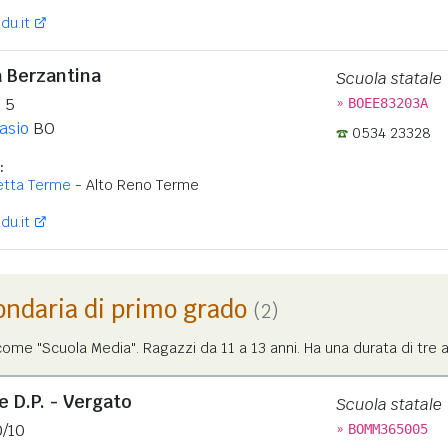
du.it
a Berzantina
Scuola statale
»
 5
BOEE83203A
Casio
BO
0534 23328
:
retta Terme
- Alto Reno Terme
du.it
ondaria di primo grado
(2)
me "Scuola Media". Ragazzi da 11 a 13 anni. Ha una durata di tre a
e D.P. - Vergato
Scuola statale
»
0/10
BOMM365005