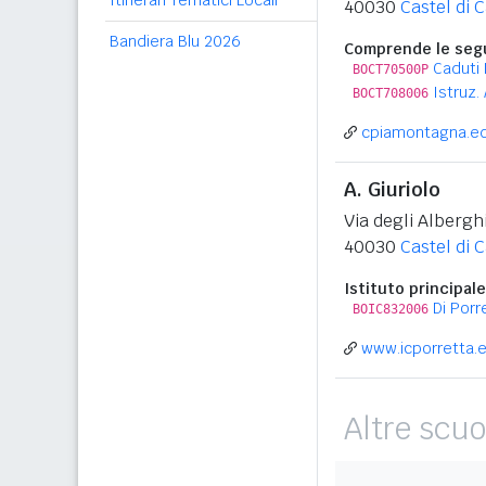
Itinerari Tematici Locali
40030
Castel di 
Bandiera Blu 2026
Comprende le segu
Caduti 
BOCT70500P
Istruz.
BOCT708006
cpiamontagna.ed
A. Giuriolo
Via degli Alberghi
40030
Castel di 
Istituto principale
Di Por
BOIC832006
www.icporretta.e
Altre scuo