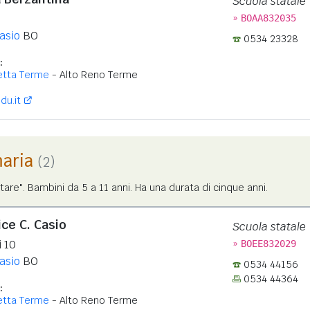
Scuola statale
»
BOAA832035
Casio
BO
0534 23328
:
retta Terme
- Alto Reno Terme
du.it
maria
(2)
tare". Bambini da 5 a 11 anni. Ha una durata di cinque anni.
ice C. Casio
Scuola statale
»
i 10
BOEE832029
Casio
BO
0534 44156
0534 44364
:
retta Terme
- Alto Reno Terme