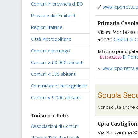
Comuni in provincia di BO
www.icporretta.e
Province dell'Emilia-R.
Primaria Casol
Regioni italiane
Via M. Montessori
Città Metropolitane
40030
Castel di 
Comuni capoluogo
Istituto principale
Di Por
BOIC832006
Comuni
>
60.000 abitanti
www.icporretta.e
Comuni
<
150 abitanti
Comuni/fasce demografiche
Scuola Sec
Comuni
<
5.000 abitanti
Conosciuta anche co
Turismo in Rete
Cpia Castiglion
Associazioni di Comuni
Via Berzantina 3