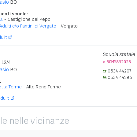
Casio
BO
enti scuole:
D.
- Castiglione dei Pepoli
 Adulti c/o Fantini di Vergato
- Vergato
u.it
Scuola statale
»
 12/4
BOMM832028
Casio
BO
0534 44207
0534 44286
:
retta Terme
- Alto Reno Terme
du.it
le nelle vicinanze