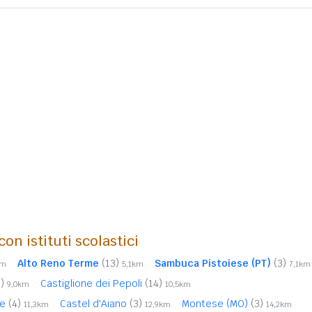
on istituti scolastici
Alto Reno Terme
(13)
Sambuca Pistoiese (PT)
(3)
km
5,1km
7,1km
7)
Castiglione dei Pepoli
(14)
9,0km
10,5km
re
(4)
Castel d'Aiano
(3)
Montese (MO)
(3)
11,3km
12,9km
14,2km