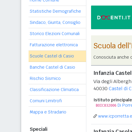
Home Comune
Statistiche Demografiche
Sindaco, Giunta, Consiglio
Storico Elezioni Comunali
Scuola dell
Fatturazione elettronica
Scuole Castel di Casio
Conosciuta anche c
Banche Castel di Casio
Infanzia Castel
Rischio Sismico
Via degli Alberghi
40030
Castel di 
Classificazione Climatica
Istituto principale
Comuni Limitrofi
Di Por
BOIC832006
Mappa e Stradario
www.icporretta.e
Speciali
Infanzia Casol