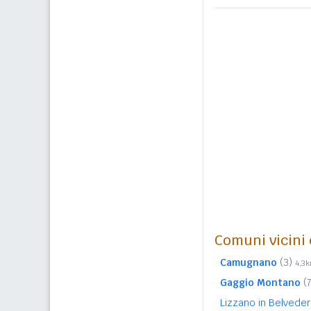
Comuni vicini c
Camugnano
(3)
4,3
Gaggio Montano
(
Lizzano in Belvede