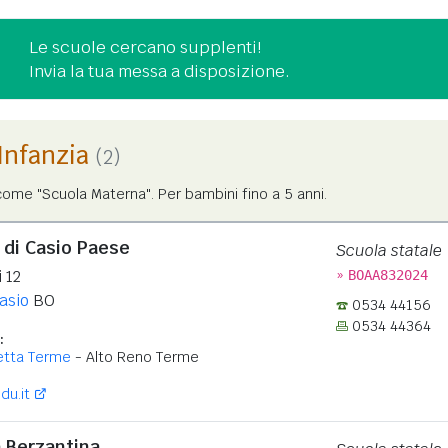
Le scuole cercano supplenti!
Invia la tua messa a disposizione.
'Infanzia
(2)
ome "Scuola Materna". Per bambini fino a 5 anni.
 di Casio Paese
Scuola statale
»
 12
BOAA832024
Casio
BO
0534 44156
0534 44364
:
retta Terme
- Alto Reno Terme
du.it
a Berzantina