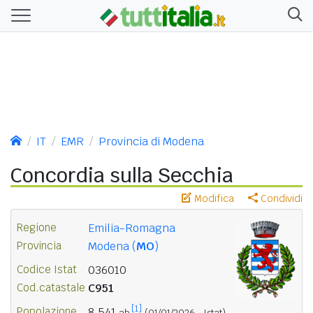
IT
EMR
Provincia di Modena
Concordia sulla Secchia
Modifica
Condividi
Regione
Emilia-Romagna
Provincia
Modena (
MO
)
Codice Istat
036010
Cod.catastale
C951
[1]
Popolazione
8.541
ab.
(01/01/2026 - Istat)