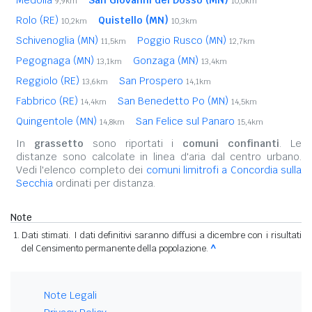
Medolla
San Giovanni del Dosso (MN)
9,9km
10,0km
Rolo (RE)
Quistello (MN)
10,2km
10,3km
Schivenoglia (MN)
Poggio Rusco (MN)
11,5km
12,7km
Pegognaga (MN)
Gonzaga (MN)
13,1km
13,4km
Reggiolo (RE)
San Prospero
13,6km
14,1km
Fabbrico (RE)
San Benedetto Po (MN)
14,4km
14,5km
Quingentole (MN)
San Felice sul Panaro
14,8km
15,4km
In
grassetto
sono riportati i
comuni confinanti
. Le
distanze sono calcolate in linea d'aria dal centro urbano.
Vedi l'elenco completo dei
comuni limitrofi a Concordia sulla
Secchia
ordinati per distanza.
Note
Dati stimati. I dati definitivi saranno diffusi a dicembre con i risultati
del Censimento permanente della popolazione.
^
Note Legali