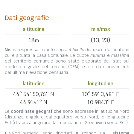
Dati geografici
altitudine
min/max
18
(13, 23)
m
Misura espressa in
metri sopra il livello del mare
del punto in
cui è situata la Casa Comunale. Le quote
minima
e
massima
del territorio comunale sono state elaborate dall'Istat sul
modello digitale del terreno (DEM) e dai dati provenienti
dall'ultima rilevazione censuaria.
latitudine
longitudine
44° 54' 50,76'' N
10° 59' 3,48'' E
44,9141° N
10,9843° E
Le
coordinate geografiche
sono espresse in latitudine Nord
(distanza angolare dall'equatore verso Nord) e longitudine
Est (distanza angolare dal meridiano di Greenwich verso Est).
I valori numerici sono riportati utilizzando sia il
sistema