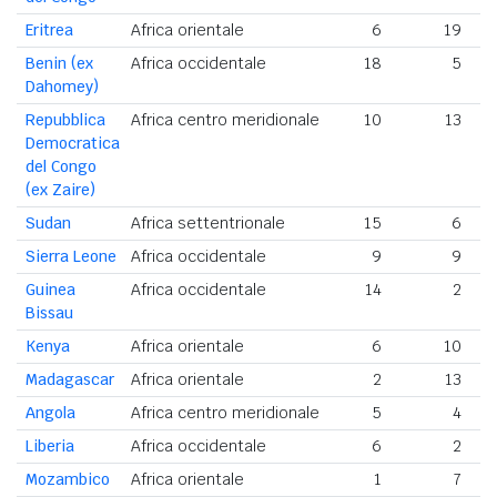
Eritrea
Africa orientale
6
19
Benin (ex
Africa occidentale
18
5
Dahomey)
Repubblica
Africa centro meridionale
10
13
Democratica
del Congo
(ex Zaire)
Sudan
Africa settentrionale
15
6
Sierra Leone
Africa occidentale
9
9
Guinea
Africa occidentale
14
2
Bissau
Kenya
Africa orientale
6
10
Madagascar
Africa orientale
2
13
Angola
Africa centro meridionale
5
4
Liberia
Africa occidentale
6
2
Mozambico
Africa orientale
1
7