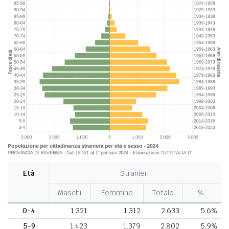
Età
Stranieri
Maschi
Femmine
Totale
%
0-4
1.321
1.312
2.633
5,6%
5-9
1.423
1.379
2.802
5,9%