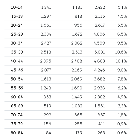
10-14
1.241
1.181
2.422
5,1%
15-19
1.297
818
2.115
4,5%
20-24
1.661
956
2.617
5,5%
25-29
2.334
1.672
4.006
8,5%
30-34
2.427
2.082
4.509
9,5%
35-39
2.518
2.513
5.031
10,6%
40-44
2.395
2.408
4.803
10,1%
45-49
2.077
2.169
4.246
9,0%
50-54
1.613
2.069
3.682
7,8%
55-59
1.248
1.690
2.938
6,2%
60-64
853
1.449
2.302
4,9%
65-69
519
1.032
1.551
3,3%
70-74
292
565
857
1,8%
75-79
156
255
411
0,9%
80-84
84
179
263
0,6%