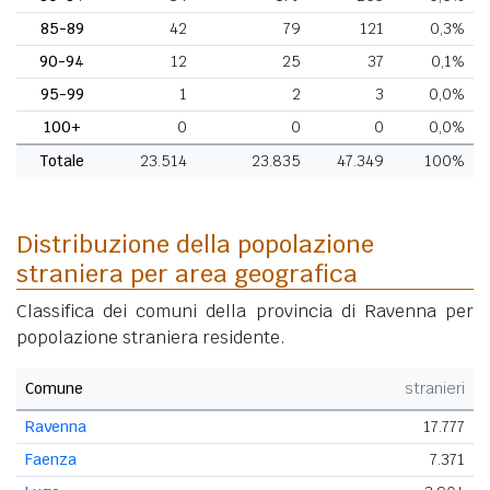
85-89
42
79
121
0,3%
90-94
12
25
37
0,1%
95-99
1
2
3
0,0%
100+
0
0
0
0,0%
Totale
23.514
23.835
47.349
100%
Distribuzione della popolazione
straniera per area geografica
Classifica dei comuni della provincia di Ravenna per
popolazione straniera residente.
Comune
stranieri
Ravenna
17.777
Faenza
7.371