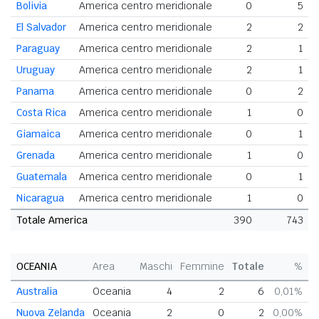
Bolivia
America centro meridionale
0
5
El Salvador
America centro meridionale
2
2
Paraguay
America centro meridionale
2
1
Uruguay
America centro meridionale
2
1
Panama
America centro meridionale
0
2
Costa Rica
America centro meridionale
1
0
Giamaica
America centro meridionale
0
1
Grenada
America centro meridionale
1
0
Guatemala
America centro meridionale
0
1
Nicaragua
America centro meridionale
1
0
Totale America
390
743
OCEANIA
Area
Maschi
Femmine
Totale
%
Australia
Oceania
4
2
6
0,01%
Nuova Zelanda
Oceania
2
0
2
0,00%