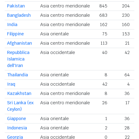
Pakistan
Asia centro meridionale
845
204
1
Bangladesh
Asia centro meridionale
683
230
India
Asia centro meridionale
162
160
Filippine
Asia orientale
75
153
Afghanistan
Asia centro meridionale
113
21
Repubblica
Asia occidentale
40
42
Islamica
dell'Iran
Thailandia
Asia orientale
8
64
Iraq
Asia occidentale
42
4
Kazakhstan
Asia centro meridionale
8
36
Sri Lanka (ex
Asia centro meridionale
26
17
Ceylon)
Giappone
Asia orientale
1
36
Indonesia
Asia orientale
2
28
Georgia
Asia occidentale
0
22