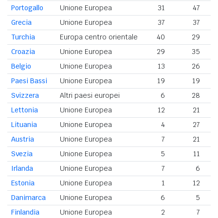
Portogallo
Unione Europea
31
47
Grecia
Unione Europea
37
37
Turchia
Europa centro orientale
40
29
Croazia
Unione Europea
29
35
Belgio
Unione Europea
13
26
Paesi Bassi
Unione Europea
19
19
Svizzera
Altri paesi europei
6
28
Lettonia
Unione Europea
12
21
Lituania
Unione Europea
4
27
Austria
Unione Europea
7
21
Svezia
Unione Europea
5
11
Irlanda
Unione Europea
7
6
Estonia
Unione Europea
1
12
Danimarca
Unione Europea
6
5
Finlandia
Unione Europea
2
7