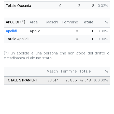
Totale Oceania
6
2
8
0,02%
APOLIDI (*)
Area
Maschi
Femmine
Totale
%
Apolidi
Apolidi
1
0
1
0,00%
Totale Apolidi
1
0
1
0,00%
(*) un apolide è una persona che non gode del diritto di
cittadinanza di alcuno stato
Maschi
Femmine
Totale
%
TOTALE STRANIERI
23.514
23.835
47.349
100,00%