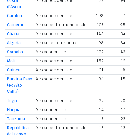
Costa
Africa occidentale
127
94
d'Avorio
Gambia
Africa occidentale
198
7
Camerun
Africa centro meridionale
107
95
Ghana
Africa occidentale
145
54
Algeria
Africa settentrionale
98
84
Somalia
Africa orientale
122
43
Mali
Africa occidentale
152
12
Guinea
Africa occidentale
131
8
Burkina Faso
Africa occidentale
84
15
(ex Alto
Volta)
Togo
Africa occidentale
22
20
Etiopia
Africa orientale
14
17
Tanzania
Africa orientale
7
23
Repubblica
Africa centro meridionale
13
13
del Congo