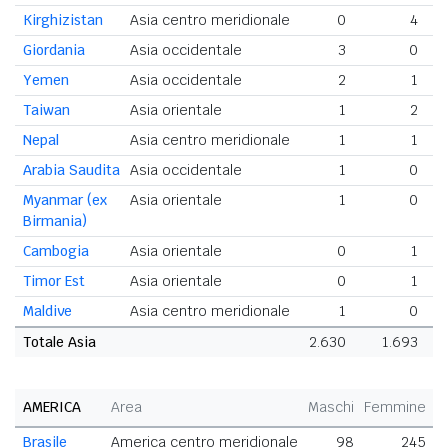
Kirghizistan
Asia centro meridionale
0
4
Giordania
Asia occidentale
3
0
Yemen
Asia occidentale
2
1
Taiwan
Asia orientale
1
2
Nepal
Asia centro meridionale
1
1
Arabia Saudita
Asia occidentale
1
0
Myanmar (ex
Asia orientale
1
0
Birmania)
Cambogia
Asia orientale
0
1
Timor Est
Asia orientale
0
1
Maldive
Asia centro meridionale
1
0
Totale Asia
2.630
1.693
4
AMERICA
Area
Maschi
Femmine
T
Brasile
America centro meridionale
98
245