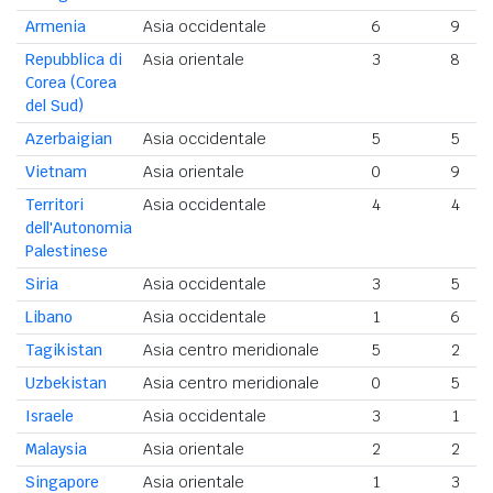
Armenia
Asia occidentale
6
9
Repubblica di
Asia orientale
3
8
Corea (Corea
del Sud)
Azerbaigian
Asia occidentale
5
5
Vietnam
Asia orientale
0
9
Territori
Asia occidentale
4
4
dell'Autonomia
Palestinese
Siria
Asia occidentale
3
5
Libano
Asia occidentale
1
6
Tagikistan
Asia centro meridionale
5
2
Uzbekistan
Asia centro meridionale
0
5
Israele
Asia occidentale
3
1
Malaysia
Asia orientale
2
2
Singapore
Asia orientale
1
3