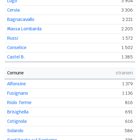
Lugo
3.904
Cervia
3.306
Bagnacavallo
2.221
Massa Lombarda
2.205
Russi
1.572
Conselice
1.502
Castel B.
1.385
Comune
stranieri
Alfonsine
1.379
Fusignano
1.136
Riolo Terme
816
Brisighella
691
Cotignola
616
Solarolo
586
Sant'Agata sul Santerno
336