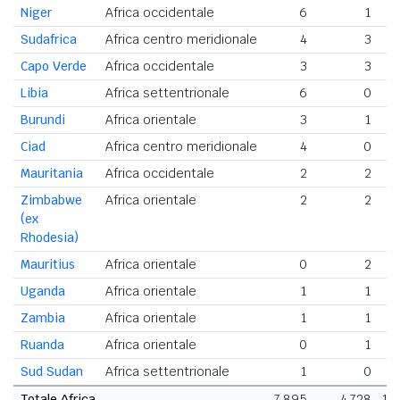
Niger
Africa occidentale
6
1
Sudafrica
Africa centro meridionale
4
3
Capo Verde
Africa occidentale
3
3
Libia
Africa settentrionale
6
0
Burundi
Africa orientale
3
1
Ciad
Africa centro meridionale
4
0
Mauritania
Africa occidentale
2
2
Zimbabwe
Africa orientale
2
2
(ex
Rhodesia)
Mauritius
Africa orientale
0
2
Uganda
Africa orientale
1
1
Zambia
Africa orientale
1
1
Ruanda
Africa orientale
0
1
Sud Sudan
Africa settentrionale
1
0
Totale Africa
7.895
4.728
12