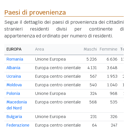
Paesi di provenienza
Segue il dettaglio dei paesi di provenienza dei cittadini
stranieri residenti divisi per continente di
appartenenza ed ordinato per numero di residenti.
EUROPA
Area
Maschi
Femmine
Tot
Romania
Unione Europea
5.226
6.636
11.
Albania
Europa centro orientale
4.131
3.648
7.
Ucraina
Europa centro orientale
567
1.953
2.
Moldova
Europa centro orientale
540
1.040
1.
Polonia
Unione Europea
324
968
1.
Macedonia
Europa centro orientale
568
535
1.
del Nord
Bulgaria
Unione Europea
231
326
Federazione
Europa centro orientale
64
247