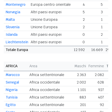
Montenegro
Europa centro orientale
4
5
Norvegia
Altri paesi europei
5
3
Malta
Unione Europea
2
1
Slovenia
Unione Europea
2
1
Islanda
Altri paesi europei
0
2
Liechtenstein
Altri paesi europei
0
1
Totale Europa
12.592
16.669
29.
AFRICA
Area
Maschi
Femmine
To
Marocco
Africa settentrionale
2.363
2.082
4
Senegal
Africa occidentale
2.002
628
2
Nigeria
Africa occidentale
1.101
927
2
Tunisia
Africa settentrionale
883
407
1
Egitto
Africa settentrionale
201
92