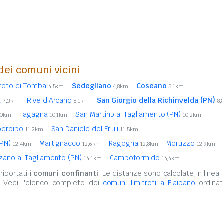
 dei comuni vicini
reto di Tomba
Sedegliano
Coseano
4,5km
4,8km
5,1km
a
Rive d'Arcano
San Giorgio della Richinvelda (PN)
7,3km
8,1km
8
Fagagna
San Martino al Tagliamento (PN)
,0km
10,1km
10,2km
odroipo
San Daniele del Friuli
11,2km
11,5km
(PN)
Martignacco
Ragogna
Moruzzo
12,4km
12,6km
12,8km
12,9km
zano al Tagliamento (PN)
Campoformido
14,1km
14,4km
iportati i
comuni confinanti
. Le distanze sono calcolate in linea 
. Vedi l'elenco completo dei
comuni limitrofi a Flaibano
ordinat