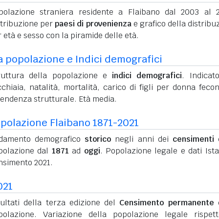
polazione straniera residente a Flaibano dal 2003 al 
stribuzione per
paesi di provenienza
e grafico della distribu
 età e sesso con la piramide delle età.
a popolazione e Indici demografici
ruttura della popolazione e
indici demografici
. Indicato
chiaia, natalità, mortalità, carico di figli per donna feco
pendenza strutturale. Età media.
polazione Flaibano 1871-2021
damento demografico
storico
negli anni dei
censimenti
d
polazione dal
1871
ad
oggi
. Popolazione legale e dati Ista
nsimento 2021.
021
sultati della terza edizione del
Censimento permanente
d
polazione. Variazione della popolazione legale rispet