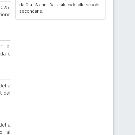
da 0 a 18 anni. Dall'asilo nido alle scuole
2025.
secondarie.
zione
ri di
nda e
ella
t del
ella
to al