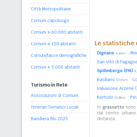
Città Metropolitane
Comuni capoluogo
Comuni
>
60.000 abitanti
Le statistiche
Comuni
<
150 abitanti
Dignano
Me
4,4km
Comuni/fasce demografiche
San Vito di Fagagn
Comuni
<
5.000 abitanti
Spilimbergo (PN)
9
Basiliano
C
10,6km
Turismo in Rete
Valvasone Arzene 
Associazioni di Comuni
Bertiolo
Pin
13,8km
Itinerari Tematici Locali
In
grassetto
sono r
dal centro urbano
Bandiera Blu 2025
distanza.