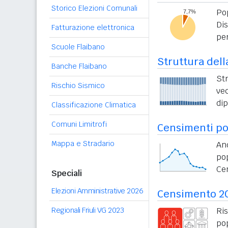
Storico Elezioni Comunali
Po
Di
Fatturazione elettronica
per
Scuole Flaibano
Struttura dell
Banche Flaibano
St
Rischio Sismico
vec
di
Classificazione Climatica
Comuni Limitrofi
Censimenti po
Mappa e Stradario
An
po
Ce
Speciali
Elezioni Amministrative 2026
Censimento 2
Regionali Friuli VG 2023
Ri
po