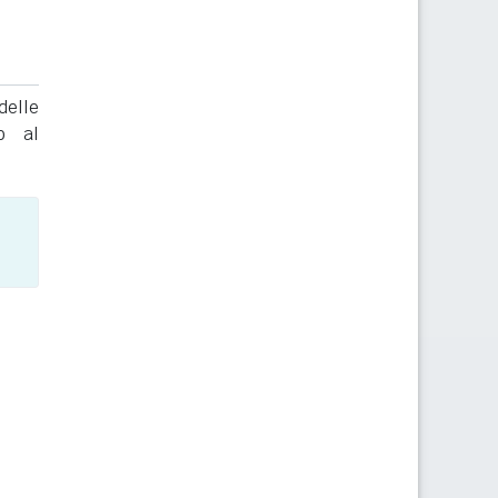
delle
to al