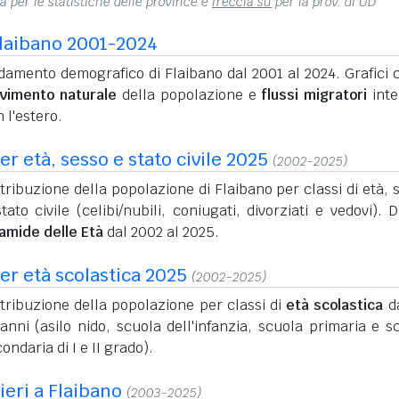
na per le statistiche delle province e
freccia su
per la prov. di UD
laibano 2001-2024
amento demografico di Flaibano dal 2001 al 2024. Grafici c
vimento naturale
della popolazione e
flussi migratori
inte
 l'estero.
r età, sesso e stato civile 2025
(2002-2025)
tribuzione della popolazione di Flaibano per classi di età, 
tato civile (celibi/nubili, coniugati, divorziati e vedovi). D
ramide delle Età
dal 2002 al 2025.
er età scolastica 2025
(2002-2025)
tribuzione della popolazione per classi di
età scolastica
da
anni (asilo nido, scuola dell'infanzia, scuola primaria e s
ondaria di I e II grado).
ieri a Flaibano
(2003-2025)