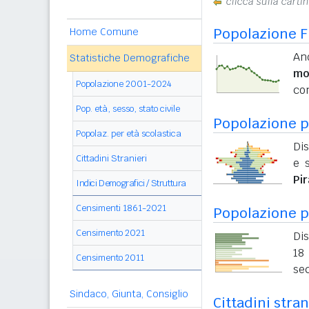
clicca sulla carti
Popolazione F
Home Comune
And
Statistiche Demografiche
mo
Popolazione 2001-2024
con
Pop. età, sesso, stato civile
Popolazione pe
Popolaz. per età scolastica
Dis
Cittadini Stranieri
e s
Pi
Indici Demografici / Struttura
Censimenti 1861-2021
Popolazione p
Censimento 2021
Dis
18 
Censimento 2011
sec
Sindaco, Giunta, Consiglio
Cittadini stran