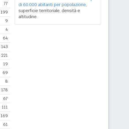
77
di 60.000 abitanti per popolazione
,
superficie territoriale, densità e
199
altitudine.
9
4
64
143
221
19
69
8
178
67
111
169
61