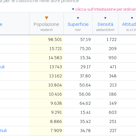
na per le classifiche nelle altre province
clicca sull'intestazione per ordin
e
Popolazione
Superficie
Densità
Altitud
residenti
km²
abitanti/km²
m s.l.
98.501
57,19
1.722
15.721
75,20
209
14.583
15,34
950
uli
13.743
29,17
471
13.162
37,80
348
10.804
50,64
213
10.416
56,06
186
9.638
64,62
149
9.291
15,41
603
8.886
35,42
251
iuli
7.909
34,78
227