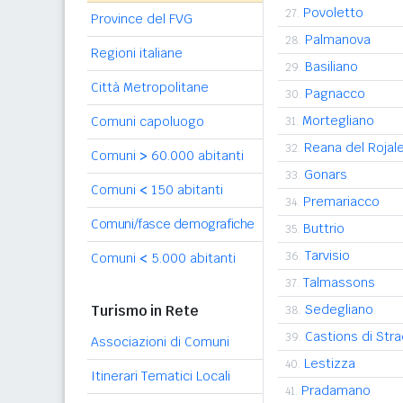
Povoletto
27.
Province del FVG
Palmanova
28.
Regioni italiane
Basiliano
29.
Città Metropolitane
Pagnacco
30.
Mortegliano
Comuni capoluogo
31.
Reana del Rojal
32.
Comuni
>
60.000 abitanti
Gonars
33.
Comuni
<
150 abitanti
Premariacco
34.
Comuni/fasce demografiche
Buttrio
35.
Tarvisio
36.
Comuni
<
5.000 abitanti
Talmassons
37.
Turismo in Rete
Sedegliano
38.
Castions di Str
39.
Associazioni di Comuni
Lestizza
40.
Itinerari Tematici Locali
Pradamano
41.