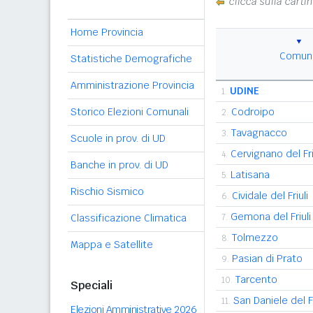
clicca sulla carti
Home Provincia
Comun
Statistiche Demografiche
Amministrazione Provincia
UDINE
1.
Storico Elezioni Comunali
Codroipo
2.
Tavagnacco
3.
Scuole in prov. di UD
Cervignano del Fri
4.
Banche in prov. di UD
Latisana
5.
Rischio Sismico
Cividale del Friuli
6.
Gemona del Friuli
Classificazione Climatica
7.
Tolmezzo
8.
Mappa e Satellite
Pasian di Prato
9.
Tarcento
10.
Speciali
San Daniele del Fr
11.
Elezioni Amministrative 2026