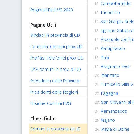
Campoformido
12.
Regionali Friuli VG 2023
Tricesimo
13.
San Giorgio di N
14.
Pagine Utili
Lignano Sabbiad
15.
Sindaci in provincia di UD
Pozzuolo del Friu
16.
Centralini Comuni prov. UD
Martignacco
17.
Buja
Prefissi Telefonici prov. UD
18.
Rivignano Teor
19.
CAP comuni in prov. di UD
Manzano
20.
Presidenti delle Province
Fiumicello Villa V.
21.
Presidenti delle Regioni
Fagagna
22.
San Giovanni al N
23.
Fusione Comuni FVG
Remanzacco
24.
Classifiche
Majano
25.
Comuni in provincia di UD
Pavia di Udine
26.