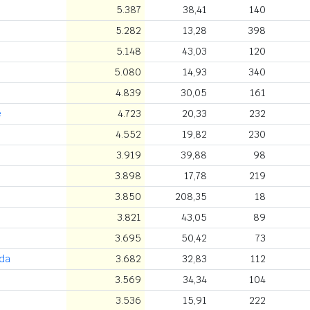
5.387
38,41
140
5.282
13,28
398
5.148
43,03
120
5.080
14,93
340
4.839
30,05
161
e
4.723
20,33
232
4.552
19,82
230
3.919
39,88
98
3.898
17,78
219
3.850
208,35
18
3.821
43,05
89
3.695
50,42
73
ada
3.682
32,83
112
3.569
34,34
104
3.536
15,91
222