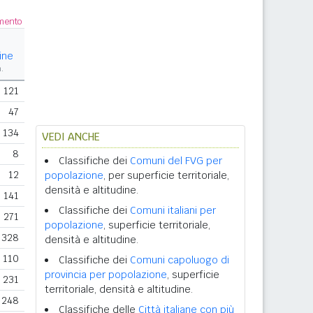
amento
ine
m.
121
47
134
VEDI ANCHE
8
Classifiche dei
Comuni del FVG per
12
popolazione
, per superficie territoriale,
densità e altitudine.
141
Classifiche dei
Comuni italiani per
271
popolazione
, superficie territoriale,
328
densità e altitudine.
110
Classifiche dei
Comuni capoluogo di
provincia per popolazione
, superficie
231
territoriale, densità e altitudine.
248
Classifiche delle
Città italiane con più