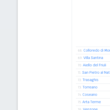
Colloredo di Mo
68.
Villa Santina
69.
Aiello del Friuli
70.
San Pietro al Na
71.
Trasaghis
72.
Torreano
73.
Coseano
74.
Arta Terme
75.
Venzone
76.