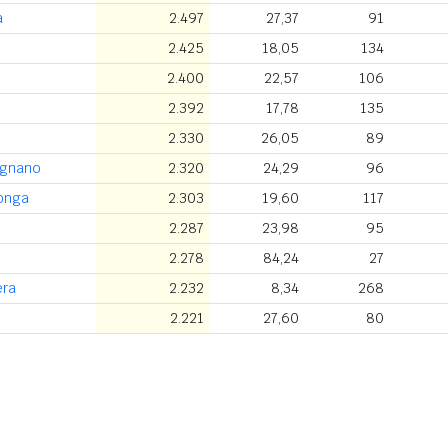
a
2.497
27,37
91
2.425
18,05
134
2.400
22,57
106
2.392
17,78
135
2.330
26,05
89
rgnano
2.320
24,29
96
Longa
2.303
19,60
117
2.287
23,98
95
2.278
84,24
27
era
2.232
8,34
268
2.221
27,60
80