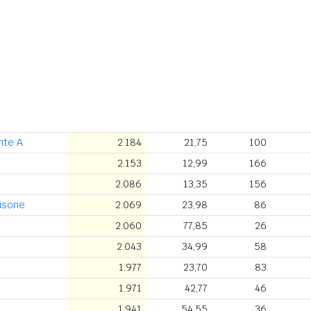
nte A.
2.184
21,75
100
2.153
12,99
166
2.086
13,35
156
tisone
2.069
23,98
86
2.060
77,85
26
2.043
34,99
58
1.977
23,70
83
1.971
42,77
46
1.941
54,55
36