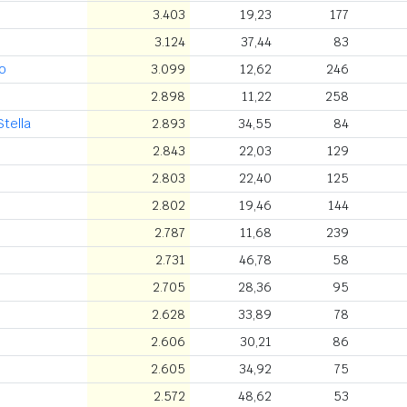
3.403
19,23
177
3.124
37,44
83
o
3.099
12,62
246
2.898
11,22
258
Stella
2.893
34,55
84
2.843
22,03
129
2.803
22,40
125
2.802
19,46
144
2.787
11,68
239
2.731
46,78
58
2.705
28,36
95
2.628
33,89
78
2.606
30,21
86
2.605
34,92
75
2.572
48,62
53