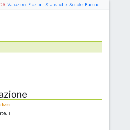
026
Variazioni
Elezioni
Statistiche
Scuole
Banche
lazione
ividi
nte
. I