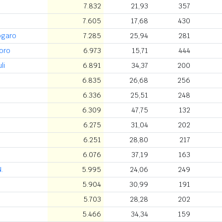
7.832
21,93
357
7.605
17,68
430
ogaro
7.285
25,94
281
oro
6.973
15,71
444
li
6.891
34,37
200
6.835
26,68
256
6.336
25,51
248
6.309
47,75
132
6.275
31,04
202
6.251
28,80
217
6.076
37,19
163
.
5.995
24,06
249
5.904
30,99
191
5.703
28,28
202
5.466
34,34
159