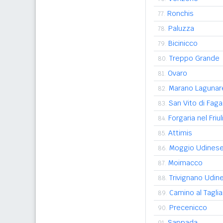
Ronchis
77.
Paluzza
78.
Bicinicco
79.
Treppo Grande
80.
Ovaro
81.
Marano Lagunar
82.
San Vito di Fag
83.
Forgaria nel Friul
84.
Attimis
85.
Moggio Udines
86.
Moimacco
87.
Trivignano Udin
88.
Camino al Tagl
89.
Precenicco
90.
Sappada