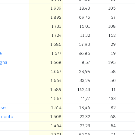
1.939
18,40
105
1.892
69,75
27
1.733
16,01
108
1.724
11,32
152
1.686
57,90
29
e
1.677
86,86
19
agna
1.668
8,57
195
i
1.667
28,94
58
1.664
33,24
50
e
1.589
142,43
11
1.567
11,77
133
ese
1.514
18,46
82
iamento
1.508
22,32
68
1.464
27,23
54
1.301
62,06
21
1