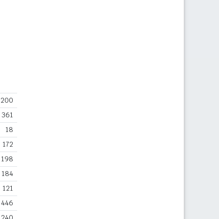
200
361
18
172
198
184
121
446
240