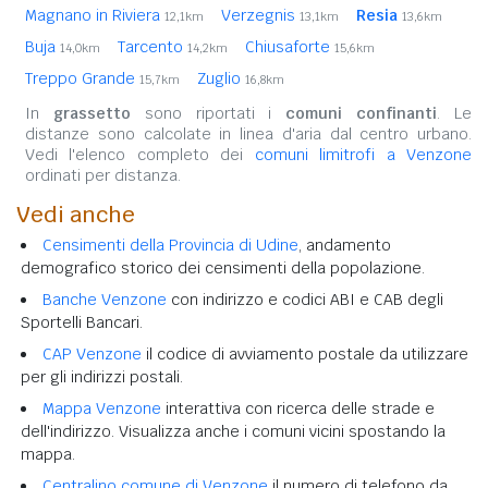
Magnano in Riviera
Verzegnis
Resia
12,1km
13,1km
13,6km
Buja
Tarcento
Chiusaforte
14,0km
14,2km
15,6km
Treppo Grande
Zuglio
15,7km
16,8km
In
grassetto
sono riportati i
comuni confinanti
. Le
distanze sono calcolate in linea d'aria dal centro urbano.
Vedi l'elenco completo dei
comuni limitrofi a Venzone
ordinati per distanza.
Vedi anche
Censimenti della Provincia di Udine
, andamento
demografico storico dei censimenti della popolazione.
Banche Venzone
con indirizzo e codici ABI e CAB degli
Sportelli Bancari.
CAP Venzone
il codice di avviamento postale da utilizzare
per gli indirizzi postali.
Mappa Venzone
interattiva con ricerca delle strade e
dell'indirizzo. Visualizza anche i comuni vicini spostando la
mappa.
Centralino comune di Venzone
il numero di telefono da