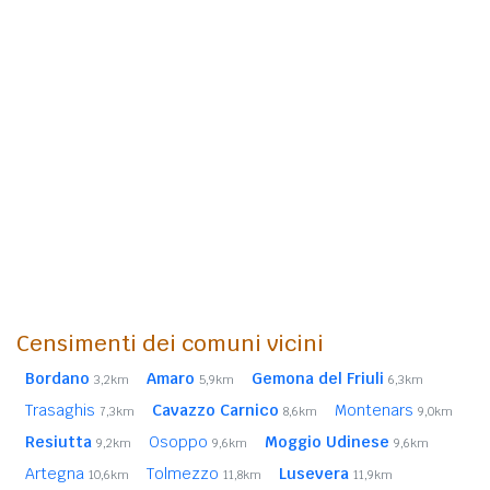
Censimenti dei comuni vicini
Bordano
Amaro
Gemona del Friuli
3,2km
5,9km
6,3km
Trasaghis
Cavazzo Carnico
Montenars
7,3km
8,6km
9,0km
Resiutta
Osoppo
Moggio Udinese
9,2km
9,6km
9,6km
Artegna
Tolmezzo
Lusevera
10,6km
11,8km
11,9km