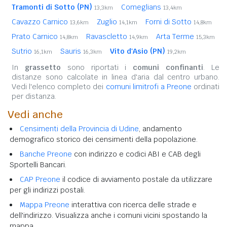
Tramonti di Sotto (PN)
Comeglians
13,3km
13,4km
Cavazzo Carnico
Zuglio
Forni di Sotto
13,6km
14,1km
14,8km
Prato Carnico
Ravascletto
Arta Terme
14,8km
14,9km
15,3km
Sutrio
Sauris
Vito d'Asio (PN)
16,1km
16,3km
19,2km
In
grassetto
sono riportati i
comuni confinanti
. Le
distanze sono calcolate in linea d'aria dal centro urbano.
Vedi l'elenco completo dei
comuni limitrofi a Preone
ordinati
per distanza.
Vedi anche
Censimenti della Provincia di Udine
, andamento
demografico storico dei censimenti della popolazione.
Banche Preone
con indirizzo e codici ABI e CAB degli
Sportelli Bancari.
CAP Preone
il codice di avviamento postale da utilizzare
per gli indirizzi postali.
Mappa Preone
interattiva con ricerca delle strade e
dell'indirizzo. Visualizza anche i comuni vicini spostando la
mappa.