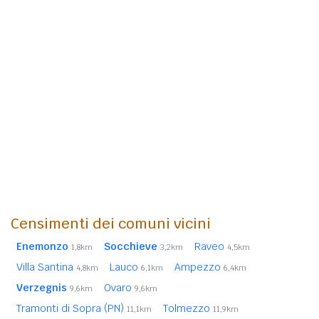
Censimenti dei comuni vicini
Enemonzo
Socchieve
Raveo
1,8km
3,2km
4,5km
Villa Santina
Lauco
Ampezzo
4,8km
6,1km
6,4km
Verzegnis
Ovaro
9,6km
9,6km
Tramonti di Sopra (PN)
Tolmezzo
11,1km
11,9km