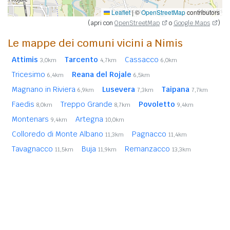
Leaflet
|
©
OpenStreetMap
contributors
(apri con
OpenStreetMap
o
Google Maps
)
Le mappe dei comuni vicini a Nimis
Attimis
Tarcento
Cassacco
3,0km
4,7km
6,0km
Tricesimo
Reana del Rojale
6,4km
6,5km
Magnano in Riviera
Lusevera
Taipana
6,9km
7,3km
7,7km
Faedis
Treppo Grande
Povoletto
8,0km
8,7km
9,4km
Montenars
Artegna
9,4km
10,0km
Colloredo di Monte Albano
Pagnacco
11,3km
11,4km
Tavagnacco
Buja
Remanzacco
11,5km
11,9km
13,3km
Gemona del Friuli
Moruzzo
14,1km
14,2km
In
grassetto
sono riportati i
comuni confinanti
. Le
distanze sono calcolate in linea d'aria dal centro urbano.
Vedi l'elenco completo dei
comuni limitrofi a Nimis
ordinati
per distanza.