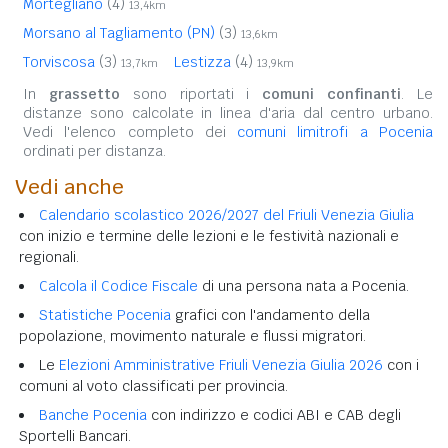
Mortegliano
(4)
13,4km
Morsano al Tagliamento (PN)
(3)
13,6km
Torviscosa
(3)
Lestizza
(4)
13,7km
13,9km
In
grassetto
sono riportati i
comuni confinanti
. Le
distanze sono calcolate in linea d'aria dal centro urbano.
Vedi l'elenco completo dei
comuni limitrofi a Pocenia
ordinati per distanza.
Vedi anche
Calendario scolastico 2026/2027 del Friuli Venezia Giulia
con inizio e termine delle lezioni e le festività nazionali e
regionali.
Calcola il Codice Fiscale
di una persona nata a Pocenia.
Statistiche Pocenia
grafici con l'andamento della
popolazione, movimento naturale e flussi migratori.
Le
Elezioni Amministrative Friuli Venezia Giulia 2026
con i
comuni al voto classificati per provincia.
Banche Pocenia
con indirizzo e codici ABI e CAB degli
Sportelli Bancari.