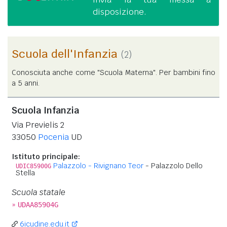
disposizione.
Scuola dell'Infanzia
(2)
Conosciuta anche come "Scuola Materna". Per bambini fino
a 5 anni.
Scuola Infanzia
Via Previelis 2
33050
Pocenia
UD
Istituto principale:
Palazzolo - Rivignano Teor
- Palazzolo Dello
UDIC85900G
Stella
Scuola statale
»
UDAA85904G
6icudine.edu.it