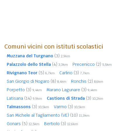
Comuni vicini con istituti scolastici
Muzzana del Turgnano
(3)
2,9km
Palazzolo dello Stella
(4)
Precenicco
(2)
3,3km
5,5km
Rivignano Teor
(5)
Carlino
(3)
6,7km
7,7km
San Giorgio di Nogaro
(8)
Ronchis
(2)
8,4km
8,6km
Porpetto
(3)
Marano Lagunare
(3)
9,4km
9,4km
Latisana
(14)
Castions di Strada
(3)
9,9km
10,2km
Talmassons
(3)
Varmo
(3)
10,5km
10,5km
San Michele al Tagliamento (VE)
(10)
11,3km
Gonars
(5)
Bertiolo
(3)
12,5km
12,6km