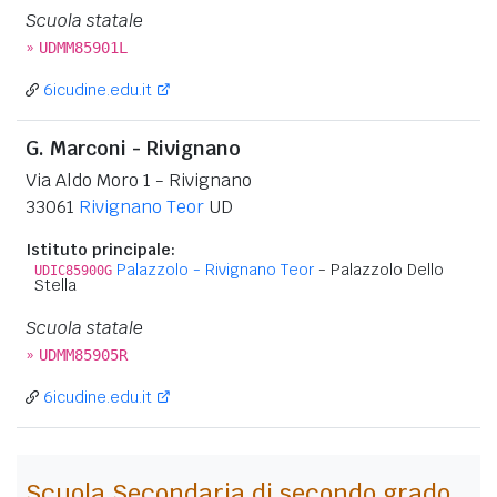
Scuola statale
»
UDMM85901L
6icudine.edu.it
G. Marconi - Rivignano
Via Aldo Moro 1 - Rivignano
33061
Rivignano Teor
UD
Istituto principale:
Palazzolo - Rivignano Teor
- Palazzolo Dello
UDIC85900G
Stella
Scuola statale
»
UDMM85905R
6icudine.edu.it
Scuola Secondaria di secondo grado