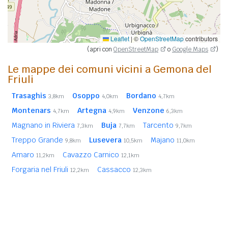
Leaflet
|
©
OpenStreetMap
contributors
(apri con
OpenStreetMap
o
Google Maps
)
Le mappe dei comuni vicini a Gemona del
Friuli
Trasaghis
Osoppo
Bordano
3,8km
4,0km
4,7km
Montenars
Artegna
Venzone
4,7km
4,9km
6,3km
Magnano in Riviera
Buja
Tarcento
7,3km
7,7km
9,7km
Treppo Grande
Lusevera
Majano
9,8km
10,5km
11,0km
Amaro
Cavazzo Carnico
11,2km
12,1km
Forgaria nel Friuli
Cassacco
12,2km
12,3km
Colloredo di Monte Albano
Vito d'Asio (PN)
12,7km
13,6km
Nimis
Resiutta
14,1km
14,9km
In
grassetto
sono riportati i
comuni confinanti
. Le
distanze sono calcolate in linea d'aria dal centro urbano.