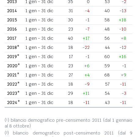
2013
1 gen - 31 dic
35
0
53
-2
2014
1 gen - 31 dic
31
-4
40
-13
2015
1 gen - 31 dic
30
-1
58
+18
2016
1 gen - 31 dic
23
-7
48
-10
2017
1 gen - 31 dic
40
+17
56
+8
2018*
1 gen - 31 dic
18
-22
44
-12
2019*
1 gen - 31 dic
17
-1
60
+16
2020*
1 gen - 31 dic
23
+6
59
-1
2021*
1 gen - 31 dic
27
+4
68
+9
2022*
1 gen - 31 dic
18
-9
57
-11
2023*
1 gen - 31 dic
29
+11
54
-3
2024*
1 gen - 31 dic
18
-11
43
-11
(¹) bilancio demografico pre-censimento 2011 (dal 1 gennaio
al 8 ottobre)
(²) bilancio demografico post-censimento 2011 (dal 9