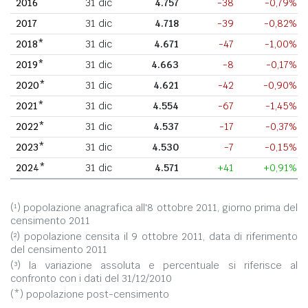
2016
31 dic
4.757
-38
-0,79%
2017
31 dic
4.718
-39
-0,82%
2018*
31 dic
4.671
-47
-1,00%
2019*
31 dic
4.663
-8
-0,17%
2020*
31 dic
4.621
-42
-0,90%
2021*
31 dic
4.554
-67
-1,45%
2022*
31 dic
4.537
-17
-0,37%
2023*
31 dic
4.530
-7
-0,15%
2024*
31 dic
4.571
+41
+0,91%
(¹) popolazione anagrafica all'8 ottobre 2011, giorno prima del
censimento 2011
(²) popolazione censita il 9 ottobre 2011, data di riferimento
del censimento 2011
(³) la variazione assoluta e percentuale si riferisce al
confronto con i dati del 31/12/2010
(*) popolazione post-censimento