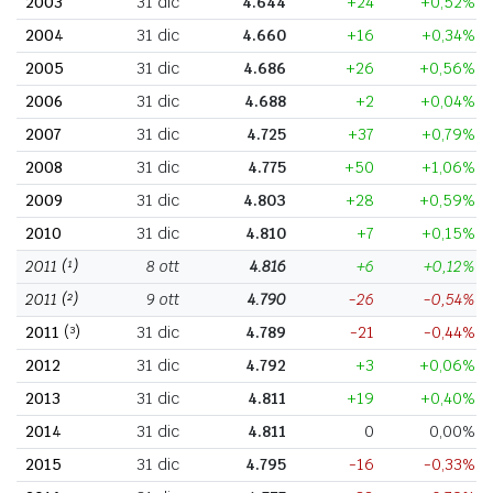
2003
31 dic
4.644
+24
+0,52%
2004
31 dic
4.660
+16
+0,34%
2005
31 dic
4.686
+26
+0,56%
2006
31 dic
4.688
+2
+0,04%
2007
31 dic
4.725
+37
+0,79%
2008
31 dic
4.775
+50
+1,06%
2009
31 dic
4.803
+28
+0,59%
2010
31 dic
4.810
+7
+0,15%
2011
(¹)
8 ott
4.816
+6
+0,12%
2011
(²)
9 ott
4.790
-26
-0,54%
2011
(³)
31 dic
4.789
-21
-0,44%
2012
31 dic
4.792
+3
+0,06%
2013
31 dic
4.811
+19
+0,40%
2014
31 dic
4.811
0
0,00%
2015
31 dic
4.795
-16
-0,33%