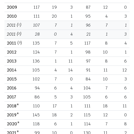
2009
117
19
3
87
12
0
2010
111
20
1
95
4
3
2011
(¹)
107
7
1
96
7
1
2011
(²)
28
0
4
21
1
3
2011
(³)
135
7
5
117
8
4
2012
124
7
1
98
10
1
2013
136
1
11
97
8
6
2014
105
4
14
91
11
12
2015
102
7
0
84
10
3
2016
94
6
4
104
7
6
2017
86
5
3
105
6
6
2018*
110
17
1
111
18
11
2019*
145
18
2
115
12
0
2020*
118
6
1
114
7
8
2021*
99
10
0
130
11
2