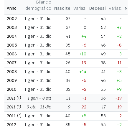
Bilancio
Anno
demografico
Nascite
Variaz.
Decessi
Variaz.
Nat
2002
1 gen - 31 dic
37
-
45
-
2003
1 gen - 31 dic
37
0
52
+7
2004
1 gen - 31 dic
41
+4
54
+2
2005
1 gen - 31 dic
35
-6
46
-8
2006
1 gen - 31 dic
45
+10
49
+3
2007
1 gen - 31 dic
26
-19
38
-11
2008
1 gen - 31 dic
40
+14
41
+3
2009
1 gen - 31 dic
34
-6
46
+5
2010
1 gen - 31 dic
32
-2
55
+9
2011
(¹)
1 gen - 8 ott
31
-1
36
-19
2011
(²)
9 ott - 31 dic
9
-22
17
-19
2011
(³)
1 gen - 31 dic
40
+8
53
-2
2012
1 gen - 31 dic
35
-5
55
+2