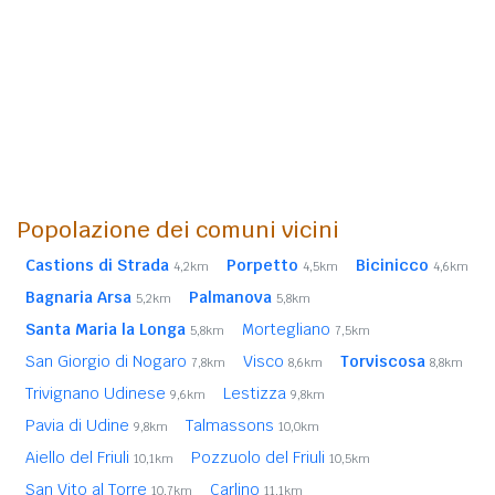
Popolazione dei comuni vicini
Castions di Strada
Porpetto
Bicinicco
4,2km
4,5km
4,6km
Bagnaria Arsa
Palmanova
5,2km
5,8km
Santa Maria la Longa
Mortegliano
5,8km
7,5km
San Giorgio di Nogaro
Visco
Torviscosa
7,8km
8,6km
8,8km
Trivignano Udinese
Lestizza
9,6km
9,8km
Pavia di Udine
Talmassons
9,8km
10,0km
Aiello del Friuli
Pozzuolo del Friuli
10,1km
10,5km
San Vito al Torre
Carlino
10,7km
11,1km