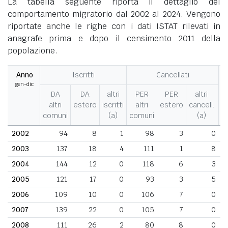
La tabella seguente riporta il dettaglio del
comportamento migratorio dal 2002 al 2024. Vengono
riportate anche le righe con i dati ISTAT rilevati in
anagrafe prima e dopo il censimento 2011 della
popolazione.
Anno
Iscritti
Cancellati
gen-dic
M
DA
DA
altri
PER
PER
altri
altri
estero
iscritti
altri
estero
cancell.
comuni
(a)
comuni
(a)
2002
94
8
1
98
3
0
2003
137
18
4
111
1
8
2004
144
12
0
118
6
3
2005
121
17
0
93
3
5
2006
109
10
0
106
7
0
2007
139
22
0
105
7
0
2008
111
26
2
80
8
0