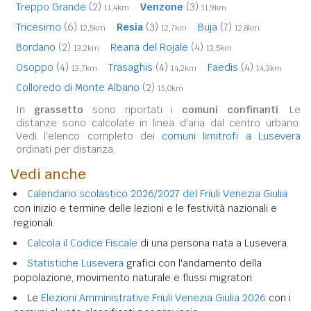
Treppo Grande
(2)
Venzone
(3)
11,4km
11,9km
Tricesimo
(6)
Resia
(3)
Buja
(7)
12,5km
12,7km
12,8km
Bordano
(2)
Reana del Rojale
(4)
13,2km
13,5km
Osoppo
(4)
Trasaghis
(4)
Faedis
(4)
13,7km
14,2km
14,3km
Colloredo di Monte Albano
(2)
15,0km
In
grassetto
sono riportati i
comuni confinanti
. Le
distanze sono calcolate in linea d'aria dal centro urbano.
Vedi l'elenco completo dei
comuni limitrofi a Lusevera
ordinati per distanza.
Vedi anche
Calendario scolastico 2026/2027 del Friuli Venezia Giulia
con inizio e termine delle lezioni e le festività nazionali e
regionali.
Calcola il Codice Fiscale
di una persona nata a Lusevera.
Statistiche Lusevera
grafici con l'andamento della
popolazione, movimento naturale e flussi migratori.
Le
Elezioni Amministrative Friuli Venezia Giulia 2026
con i