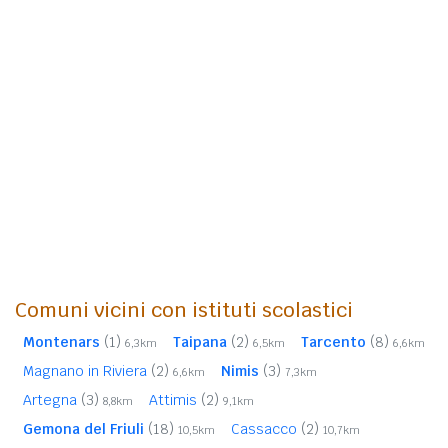
Comuni vicini con istituti scolastici
Montenars
(1)
Taipana
(2)
Tarcento
(8)
6,3km
6,5km
6,6km
Magnano in Riviera
(2)
Nimis
(3)
6,6km
7,3km
Artegna
(3)
Attimis
(2)
8,8km
9,1km
Gemona del Friuli
(18)
Cassacco
(2)
10,5km
10,7km