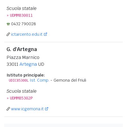
Scuola statale
»
UDMM830011
0432 790028
ictarcento.edu.it
G. d'Artegna
Piazza Marnico
33011
Artegna
UD
Istituto principale:
Ist. Comp.
- Gemona del Friuli
UDIC85300L
Scuola statale
»
UDMM85302P
www.icgemona.it